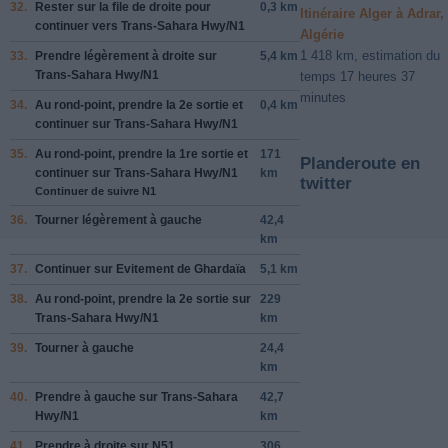
32.
Rester sur la file de
droite
pour
0,3 km
Itinéraire Alger à Adrar,
continuer vers
Trans-Sahara Hwy
/
N1
Algérie
1 418 km, estimation du
33.
Prendre légèrement
à droite
sur
5,4 km
Trans-Sahara Hwy
/
N1
temps 17 heures 37
minutes
34.
Au rond-point, prendre la
2e
sortie et
0,4 km
continuer sur
Trans-Sahara Hwy
/
N1
35.
Au rond-point, prendre la
1re
sortie et
171
Planderoute en
continuer sur
Trans-Sahara Hwy
/
N1
km
twitter
Continuer de suivre N1
36.
Tourner légèrement à
gauche
42,4
km
37.
Continuer sur
Evitement de Ghardaïa
5,1 km
38.
Au rond-point, prendre la
2e
sortie sur
229
Trans-Sahara Hwy
/
N1
km
39.
Tourner à
gauche
24,4
km
40.
Prendre
à gauche
sur
Trans-Sahara
42,7
Hwy
/
N1
km
41.
Prendre
à droite
sur
N51
306