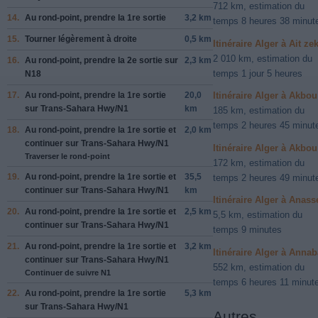
712 km, estimation du
14.
Au rond-point, prendre la
1re
sortie
3,2 km
temps 8 heures 38 minut
15.
Tourner légèrement à
droite
0,5 km
Itinéraire Alger à Ait zek
2 010 km, estimation du
16.
Au rond-point, prendre la
2e
sortie sur
2,3 km
temps 1 jour 5 heures
N18
17.
Au rond-point, prendre la
1re
sortie
20,0
Itinéraire Alger à Akbou
sur
Trans-Sahara Hwy
/
N1
km
185 km, estimation du
temps 2 heures 45 minut
18.
Au rond-point, prendre la
1re
sortie et
2,0 km
continuer sur
Trans-Sahara Hwy
/
N1
Itinéraire Alger à Akbou
Traverser le rond-point
172 km, estimation du
19.
Au rond-point, prendre la
1re
sortie et
35,5
temps 2 heures 49 minut
continuer sur
Trans-Sahara Hwy
/
N1
km
Itinéraire Alger à Anass
20.
Au rond-point, prendre la
1re
sortie et
2,5 km
5,5 km, estimation du
continuer sur
Trans-Sahara Hwy
/
N1
temps 9 minutes
21.
Au rond-point, prendre la
1re
sortie et
3,2 km
Itinéraire Alger à Annab
continuer sur
Trans-Sahara Hwy
/
N1
552 km, estimation du
Continuer de suivre N1
temps 6 heures 11 minut
22.
Au rond-point, prendre la
1re
sortie
5,3 km
sur
Trans-Sahara Hwy
/
N1
Autres