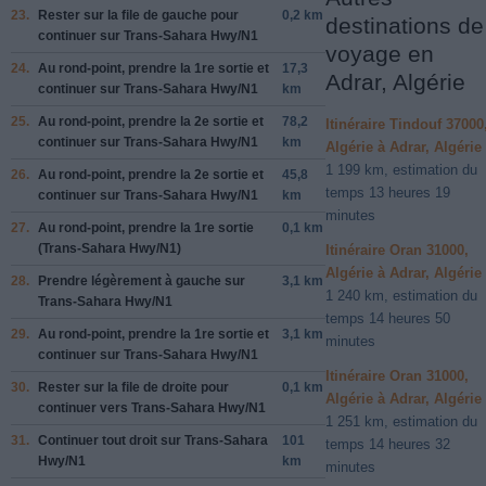
23.
Rester sur la file de
gauche
pour
0,2 km
destinations de
continuer sur
Trans-Sahara Hwy
/
N1
voyage en
24.
Au rond-point, prendre la
1re
sortie et
17,3
Adrar, Algérie
continuer sur
Trans-Sahara Hwy
/
N1
km
25.
Au rond-point, prendre la
2e
sortie et
78,2
Itinéraire Tindouf 37000
continuer sur
Trans-Sahara Hwy
/
N1
km
Algérie à Adrar, Algérie
1 199 km, estimation du
26.
Au rond-point, prendre la
2e
sortie et
45,8
temps 13 heures 19
continuer sur
Trans-Sahara Hwy
/
N1
km
minutes
27.
Au rond-point, prendre la
1re
sortie
0,1 km
(
Trans-Sahara Hwy
/
N1
)
Itinéraire Oran 31000,
Algérie à Adrar, Algérie
28.
Prendre légèrement
à gauche
sur
3,1 km
1 240 km, estimation du
Trans-Sahara Hwy
/
N1
temps 14 heures 50
29.
Au rond-point, prendre la
1re
sortie et
3,1 km
minutes
continuer sur
Trans-Sahara Hwy
/
N1
Itinéraire Oran 31000,
30.
Rester sur la file de
droite
pour
0,1 km
Algérie à Adrar, Algérie
continuer vers
Trans-Sahara Hwy
/
N1
1 251 km, estimation du
31.
Continuer tout droit sur
Trans-Sahara
101
temps 14 heures 32
Hwy
/
N1
km
minutes