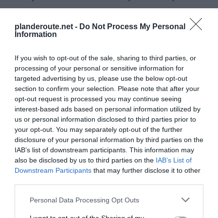
planderoute.net -
Do Not Process My Personal
Facebook Partager cette voie
Information
Itinéraire
If you wish to opt-out of the sale, sharing to third parties, or
processing of your personal or sensitive information for
targeted advertising by us, please use the below opt-out
section to confirm your selection. Please note that after your
opt-out request is processed you may continue seeing
interest-based ads based on personal information utilized by
1 418 km (
tiempo estimado
17 heures 37 minutes)
us or personal information disclosed to third parties prior to
1.
Prendre la direction
est
sur
Rue
0,1 km
your opt-out. You may separately opt-out of the further
Tebessi Larbi
vers
Rue Yousfi
disclosure of your personal information by third parties on the
Mohamed
IAB’s list of downstream participants. This information may
2.
Tourner
à droite
au 2e croisement,
0,3 km
Données cartographiques
also be disclosed by us to third parties on the
IAB’s List of
vers
Rue Mohamed Zekkal
©2016 Google, Inst. Geogr.
Downstream Participants
that may further disclose it to other
Nacional
3.
Tourner à
droite
vers
Rue Mohamed
0,1 km
third parties.
Zekkal
Autres forfaits 
Personal Data Processing Opt Outs
4.
Prendre
à gauche
sur
Rue Mohamed
7 m
partir de Alger
Zekkal