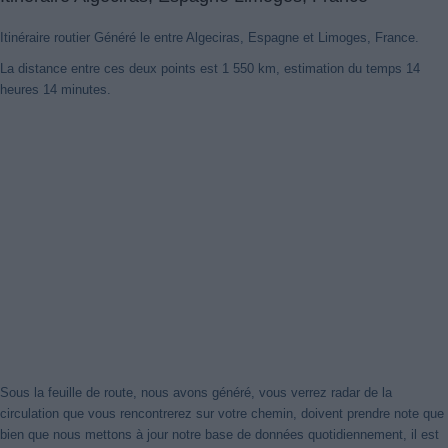
Itinéraire routier Généré le entre Algeciras, Espagne et Limoges, France.
La distance entre ces deux points est 1 550 km, estimation du temps 14
heures 14 minutes.
Nouveaux itinéraires trouvés
Notre système a détecté des itinéraires mis à jour entre
Algeciras,
Espagne
et
Limoges, France
mieux optimisé pour votre voyage en
voiture. Cliquez sur le bouton "Recharger Itinéraires" ou de fermer
cet avis. Merci!
Sous la feuille de route, nous avons généré, vous verrez radar de la
Fermer cet avis
circulation que vous rencontrerez sur votre chemin, doivent prendre note que
bien que nous mettons à jour notre base de données quotidiennement, il est