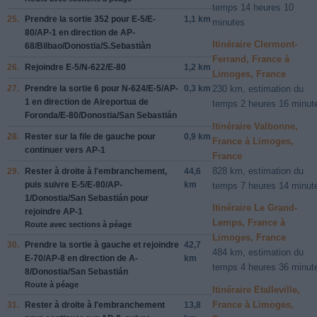
temps 14 heures 10
25.
Prendre la sortie
352
pour
E-5
/
E-
1,1 km
minutes
80
/
AP-1
en direction de
AP-
Itinéraire Clermont-
68
/
Bilbao
/
Donostia
/
S.Sebastiàn
Ferrand, France à
26.
Rejoindre
E-5
/
N-622
/
E-80
1,2 km
Limoges, France
27.
Prendre la sortie
6
pour
N-624
/
E-5
/
AP-
0,3 km
230 km, estimation du
1
en direction de
Aireportua de
temps 2 heures 16 minut
Foronda
/
E-80
/
Donostia
/
San Sebastián
Itinéraire Valbonne,
28.
Rester sur la file de
gauche
pour
0,9 km
France à Limoges,
continuer vers
AP-1
France
828 km, estimation du
29.
Rester à
droite
à l'embranchement,
44,6
puis suivre
E-5
/
E-80
/
AP-
km
temps 7 heures 14 minut
1
/
Donostia
/
San Sebastián
pour
Itinéraire Le Grand-
rejoindre
AP-1
Lemps, France à
Route avec sections à péage
Limoges, France
30.
Prendre la sortie à
gauche
et rejoindre
42,7
484 km, estimation du
E-70
/
AP-8
en direction de
A-
km
temps 4 heures 36 minut
8
/
Donostia
/
San Sebastián
Route à péage
Itinéraire Etalleville,
France à Limoges,
31.
Rester à
droite
à l'embranchement
13,8