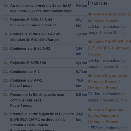
France
16.
Au rond-point, prendre la
2e
sortie (
A-
0,5 km
66
/
E-80
/
A-62
) vers
Zamora
/
Valladolid
Itinéraire Bourg lastic à
17.
Rejoindre
E-80
/
A-62
/
A-66
92,1
Limoges, France
Continuer de suivre E-80/A-62
km
176 km, estimation du
temps 1 heure 39 min
18.
Prendre la sortie
E-80
/
A-62
en
1,4 km
direction de
Valladolid
/
Burgos
Itinéraire SAINT MELOI
DES ONDES à Limoges
19.
Continuer sur
E-80
/
A-62
144
France
km
506 km, estimation du
20.
Rejoindre
E-80
/
BU-30
4,3 km
temps 5 heures 26 min
21.
Continuer sur
A-1
6,7 km
Itinéraire Bazouges-la-
22.
Continuer sur
AP-1
76,6
Pérouse, France à
Route à péage
km
Limoges, France
591 km, estimation du
23.
Rester sur la file de
gauche
pour
5,5 km
temps 5 heures 13 min
continuer sur
AP-1
Route à péage
Itinéraire Algeciras,
24.
Prendre la sortie à
gauche
et rejoindre
24,6
Cadix, Espagne à
E-5
/
E-80
/
A-1
/
AP-1
en direction de
km
Limoges, France
Vitoria
/
Gasteiz
/
Francia
1 552 km, estimation du
Route avec sections à péage