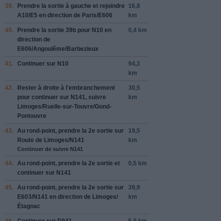
39.
Prendre la sortie à
gauche
et rejoindre
16,8
A10
/
E5
en direction de
Paris
/
E606
km
40.
Prendre la sortie
39b
pour
N10
en
0,4 km
direction de
E606
/
Angoulême
/
Barbezieux
41.
Continuer sur
N10
94,3
km
42.
Rester à
droite
à l'embranchement
30,5
pour continuer sur
N141
, suivre
km
Limoges
/
Ruelle-sur-Touvre
/
Gond-
Pontouvre
43.
Au rond-point, prendre la
2e
sortie sur
19,5
Route de Limoges
/
N141
km
Continuer de suivre N141
44.
Au rond-point, prendre la
2e
sortie et
0,5 km
continuer sur
N141
45.
Au rond-point, prendre la
2e
sortie sur
39,9
E603
/
N141
en direction de
Limoges
/
km
Étagnac
46.
Continuer sur
D941
5,8 km