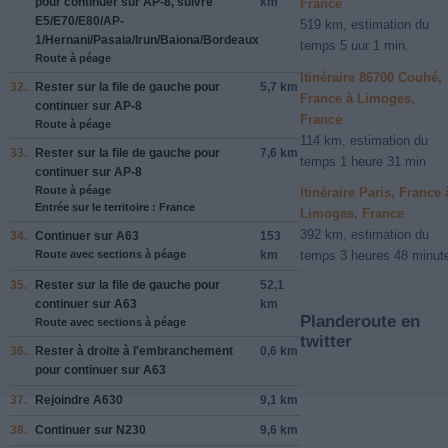
pour continuer sur
AP-8
, suivre
km
France
E5
/
E70
/
E80
/
AP-
519 km, estimation du
1
/
Hernani
/
Pasaia
/
Irun
/
Baiona
/
Bordeaux
temps 5 uur 1 min.
Route à péage
Itinéraire 86700 Couhé,
32.
Rester sur la file de
gauche
pour
5,7 km
France à Limoges,
continuer sur
AP-8
France
Route à péage
114 km, estimation du
33.
Rester sur la file de
gauche
pour
7,6 km
temps 1 heure 31 min
continuer sur
AP-8
Route à péage
Itinéraire Paris, France 
Entrée sur le territoire : France
Limoges, France
392 km, estimation du
34.
Continuer sur
A63
153
Route avec sections à péage
km
temps 3 heures 48 minut
35.
Rester sur la file de
gauche
pour
52,1
continuer sur
A63
km
Planderoute en
Route avec sections à péage
twitter
36.
Rester à
droite
à l'embranchement
0,6 km
pour continuer sur
A63
37.
Rejoindre
A630
9,1 km
38.
Continuer sur
N230
9,6 km