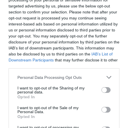
processing of your personal or sensitive information for
1 550 km (
tiempo estimado
14 heures 14 minutes)
targeted advertising by us, please use the below opt-out
1.
Prendre la direction
est
vers
Ctra.
75 m
section to confirm your selection. Please note that after your
Cádiz Ctra. A
/
Av. de la Guardia Civil
opt-out request is processed you may continue seeing
interest-based ads based on personal information utilized by
2.
Au rond-point, prendre
Carr. A
0,3 km
Málaga
/
Ctra. Cádiz Ctra. A
us or personal information disclosed to third parties prior to
Données cartographiques
your opt-out. You may separately opt-out of the further
©2016 Google, Inst. Geogr.
3.
Au rond-point, prendre la
2e
sortie (
E-
0,2 km
disclosure of your personal information by third parties on the
Nacional
5
/
A-7
) vers
San Roque
/
Málaga
/
Sevilla
IAB’s list of downstream participants. This information may
Autres forfaits 
4.
Rejoindre
Autovía del
2,7 km
also be disclosed by us to third parties on the
IAB’s List of
Mediterráneo
/
Ctra. Málaga
/
E-5
/
A-7
partir de
Downstream Participants
that may further disclose it to other
Continuer de suivre Autovía del
third parties.
Algeciras,
Mediterráneo/E-5/A-7
Espagne
5.
Prendre la sortie
110B
pour
A-381
en
0,3 km
Personal Data Processing Opt Outs
direction de
Los Barrios
/
Jerez
/
E-5
/
AP-
Itinéraire Algeciras,
4
/
Sevilla
I want to opt-out of the Sharing of my
personal data.
Espagne à 7800 Beja,
6.
Rester à
gauche
à l'embranchement
0,7 km
Opted In
Portugal
pour continuer vers
A-381
398 km, estimation du
I want to opt-out of the Sale of my
7.
Continuer sur
A-381
87,4
temps 4 heures 26 minut
Personal Data.
km
Opted In
Itinéraire Algeciras,
8.
Prendre la sortie
E-5
/
AP-4
en direction
69,7
Espagne à Casares,
I want to opt-out of processing my