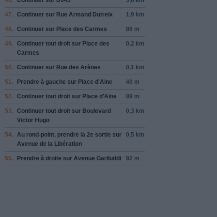
47.
Continuer sur
Rue Armand Dutreix
1,9 km
48.
Continuer sur
Place des Carmes
86 m
49.
Continuer tout droit sur
Place des
0,2 km
Carmes
50.
Continuer sur
Rue des Arènes
0,1 km
51.
Prendre
à gauche
sur
Place d'Aine
40 m
52.
Continuer tout droit sur
Place d'Aine
89 m
53.
Continuer tout droit sur
Boulevard
0,3 km
Victor Hugo
54.
Au rond-point, prendre la
2e
sortie sur
0,5 km
Avenue de la Libération
55.
Prendre
à droite
sur
Avenue Garibaldi
92 m