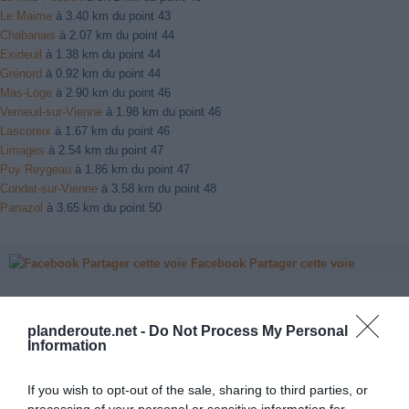
Le Maime
à 3.40 km du point 43
Chabanais
à 2.07 km du point 44
Exideuil
à 1.38 km du point 44
Grénord
à 0.92 km du point 44
Mas-Loge
à 2.90 km du point 46
Verneuil-sur-Vienne
à 1.98 km du point 46
Lascoreix
à 1.67 km du point 46
Limages
à 2.54 km du point 47
Puy Reygeau
à 1.86 km du point 47
Condat-sur-Vienne
à 3.58 km du point 48
Panazol
à 3.65 km du point 50
Facebook Partager cette voie
Itinéraire
planderoute.net -
Do Not Process My Personal
Information
If you wish to opt-out of the sale, sharing to third parties, or