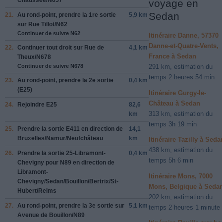
voyage en
Sedan
21.
Au rond-point, prendre la
1re
sortie
5,9 km
sur
Rue Tillot
/
N62
Continuer de suivre N62
Itinéraire Danne, 57370
Danne-et-Quatre-Vents,
22.
Continuer tout droit sur
Rue de
4,1 km
France à Sedan
Theux
/
N678
Continuer de suivre N678
291 km, estimation du
temps 2 heures 54 min
23.
Au rond-point, prendre la
2e
sortie
0,4 km
(
E25
)
Itinéraire Gurgy-le-
Château à Sedan
24.
Rejoindre
E25
82,6
313 km, estimation du
km
temps 3h 19 min
25.
Prendre la sortie
E411
en direction de
14,1
Bruxelles
/
Namur
/
Neufchȃteau
km
Itinéraire Tazilly à Seda
438 km, estimation du
26.
Prendre la sortie
25-Libramont-
0,4 km
temps 5h 6 min
Chevigny
pour
N89
en direction de
Libramont-
Itinéraire Mons, 7000
Chevigny
/
Sedan
/
Bouillon
/
Bertrix
/
St-
Mons, Belgique à Seda
Hubert
/
Reims
202 km, estimation du
27.
Au rond-point, prendre la
3e
sortie sur
5,1 km
temps 2 heures 1 minute
Avenue de Bouillon
/
N89