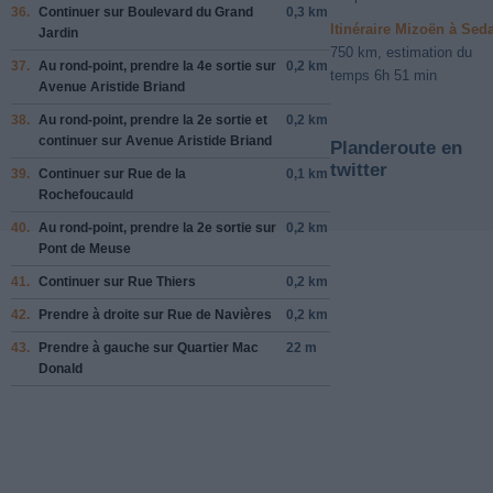
36.
Continuer sur
Boulevard du Grand
0,3 km
Itinéraire Mizoën à Sed
Jardin
750 km, estimation du
37.
Au rond-point, prendre la
4e
sortie sur
0,2 km
temps 6h 51 min
Avenue Aristide Briand
38.
Au rond-point, prendre la
2e
sortie et
0,2 km
continuer sur
Avenue Aristide Briand
Planderoute en
twitter
39.
Continuer sur
Rue de la
0,1 km
Rochefoucauld
40.
Au rond-point, prendre la
2e
sortie sur
0,2 km
Pont de Meuse
41.
Continuer sur
Rue Thiers
0,2 km
42.
Prendre
à droite
sur
Rue de Navières
0,2 km
43.
Prendre
à gauche
sur
Quartier Mac
22 m
Donald