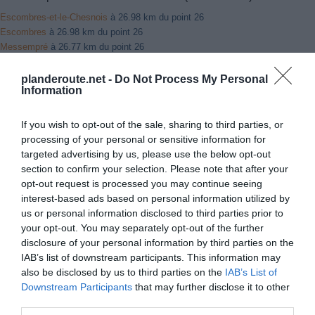
Escombres-et-le-Chesnois
à 26.98 km du point 26
Escombres
à 26.98 km du point 26
Messempré
à 26.77 km du point 26
Daigny
à 6.79 km du point 30
Villers-Cernay
à 5.50 km du point 30
planderoute.net -
Do Not Process My Personal
Information
Francheval
à 7.00 km du point 30
Balan
à 2.08 km du point 31
La Moncelle
à 0.42 km du point 31
If you wish to opt-out of the sale, sharing to third parties, or
Bazeilles
à 2.28 km du point 31
processing of your personal or sensitive information for
Wadelincourt
à 2.15 km du point 34
targeted advertising by us, please use the below opt-out
Sedan
à 0.19 km du point 34
section to confirm your selection. Please note that after your
Floing
à 2.13 km du point 36
opt-out request is processed you may continue seeing
Glaire-et-Villette
à 2.18 km du point 43
interest-based ads based on personal information utilized by
us or personal information disclosed to third parties prior to
your opt-out. You may separately opt-out of the further
Facebook Partager cette voie
disclosure of your personal information by third parties on the
IAB’s list of downstream participants. This information may
also be disclosed by us to third parties on the
IAB’s List of
Itinéraire
Downstream Participants
that may further disclose it to other
third parties.