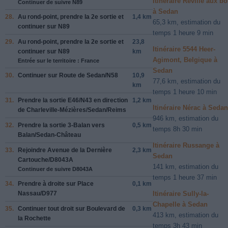
Itinéraire Reville aux bo
Continuer de suivre N89
à Sedan
28.
Au rond-point, prendre la
2e
sortie et
1,4 km
65,3 km, estimation du
continuer sur
N89
temps 1 heure 9 min
29.
Au rond-point, prendre la
2e
sortie et
23,8
Itinéraire 5544 Heer-
continuer sur
N89
km
Agimont, Belgique à
Entrée sur le territoire : France
Sedan
30.
Continuer sur
Route de Sedan
/
N58
10,9
77,6 km, estimation du
km
temps 1 heure 10 min
31.
Prendre la sortie
E46
/
N43
en direction
1,2 km
Itinéraire Nérac à Sedan
de
Charleville-Mézières
/
Sedan
/
Reims
946 km, estimation du
32.
Prendre la sortie
3-Balan
vers
0,5 km
temps 8h 30 min
Balan
/
Sedan-Château
Itinéraire Russange à
33.
Rejoindre
Avenue de la Dernière
2,3 km
Sedan
Cartouche
/
D8043A
141 km, estimation du
Continuer de suivre D8043A
temps 1 heure 37 min
34.
Prendre
à droite
sur
Place
0,1 km
Itinéraire Sully-la-
Nassau
/
D977
Chapelle à Sedan
35.
Continuer tout droit sur
Boulevard de
0,3 km
413 km, estimation du
la Rochette
temps 3h 43 min