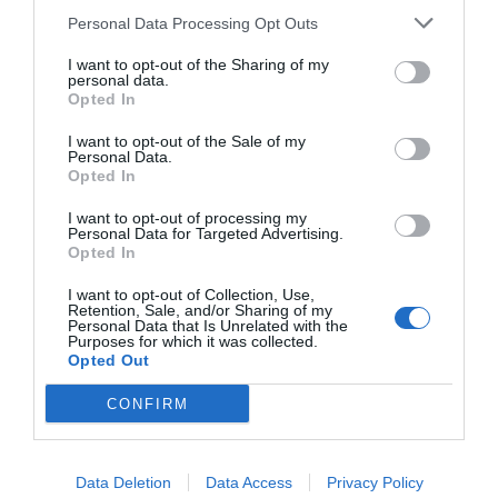
Personal Data Processing Opt Outs
I want to opt-out of the Sharing of my
199 km (
tiempo estimado
2 heures 20 minutes)
personal data.
1.
Prendre la direction
sud
sur
57 m
Opted In
Johannes-Paul-II.-Straße
vers
Rennbahn
I want to opt-out of the Sale of my
Personal Data.
2.
Johannes-Paul-II.-Straße
tourne à
79 m
Opted In
Données cartographiques
droite
et devient
Rennbahn
©2016 GeoBasis-DE/BKG
I want to opt-out of processing my
(©2009), Google
3.
Prendre
à droite
sur
Klappergasse
69 m
Personal Data for Targeted Advertising.
Opted In
Autres forfaits 
4.
Prendre
à gauche
sur
Jakobstraße
0,4 km
partir de Aix-la-
5.
Prendre
à gauche
sur
Löhergraben
0,2 km
I want to opt-out of Collection, Use,
Retention, Sale, and/or Sharing of my
Chapelle,
6.
Prendre
à droite
sur
Mörgensstraße
0,2 km
Personal Data that Is Unrelated with the
Purposes for which it was collected.
Allemagne
7.
Continuer sur
Krakaustraße
0,2 km
Opted Out
Itinéraire Aix-la-Chapell
8.
Prendre
à gauche
sur
0,2 km
CONFIRM
Boxgraben
/
B1
/
B264
Allemagne à Caorle VE,
Italie
9.
Prendre
à droite
sur
Friedlandstraße
0,2 km
1 167 km, estimation du
10.
Continuer sur
Burtscheider Str.
0,2 km
Data Deletion
Data Access
Privacy Policy
temps 11 heures 15