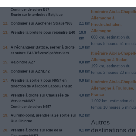
minutes
11.
Prendre
à droite
sur
Krugenofen
/
B57
5,1 km
Continuer de suivre B57
Itinéraire Aix-la-Chapell
Entrée sur le territoire : Belgique
Allemagne à
12.
Continuer sur
Aachener Straße
/
N68
2,1 km
Friedrichshafen,
Allemagne
13.
Prendre la bretelle pour rejoindre
E40
19,9
600 km, estimation du
km
temps 5 heures 51 minut
14.
À l'échangeur
Battice
, serrer
à droite
1,0 km
et suivre
E42
/
Trèves
/
Spa
/
Verviers
Itinéraire Aix-la-Chapell
Allemagne à Sedan
15.
Rejoindre
A27
0,8 km
199 km, estimation du
16.
Continuer sur
A27
/
E42
8,8 km
temps 2 heures 20 minut
17.
Prendre la sortie
7
pour
N657
en
0,9 km
Itinéraire Aix-la-Chapell
direction de
Aéroport Laboru
/
Theux
Allemagne à Toulouse,
France
18.
Prendre
à droite
sur
Chaussée de
4,0 km
1 092 km, estimation du
Verviers
/
N657
Continuer de suivre N657
temps 10 heures 5 minut
19.
Au rond-point, prendre la
2e
sortie sur
0,2 km
Autres
Rue Chinrue
destinations de
20.
Prendre
à droite
sur
Rue de la
0,1 km
Chaussée
/
N657