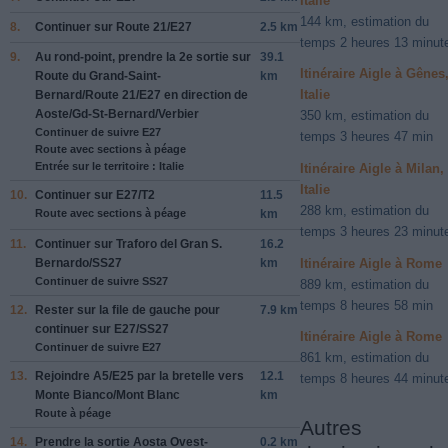
Italie
144 km, estimation du
8.
Continuer sur
Route 21
/
E27
2.5 km
temps 2 heures 13 minut
9.
Au rond-point, prendre la
2e
sortie sur
39.1
Itinéraire Aigle à Gênes
Route du Grand-Saint-
km
Italie
Bernard
/
Route 21
/
E27
en direction de
Aoste
/
Gd-St-Bernard
/
Verbier
350 km, estimation du
Continuer de suivre E27
temps 3 heures 47 min
Route avec sections à péage
Entrée sur le territoire : Italie
Itinéraire Aigle à Milan,
Italie
10.
Continuer sur
E27
/
T2
11.5
288 km, estimation du
Route avec sections à péage
km
temps 3 heures 23 minut
11.
Continuer sur
Traforo del Gran S.
16.2
Itinéraire Aigle à Rome
Bernardo
/
SS27
km
Continuer de suivre SS27
889 km, estimation du
temps 8 heures 58 min
12.
Rester sur la file de
gauche
pour
7.9 km
continuer sur
E27
/
SS27
Itinéraire Aigle à Rome
Continuer de suivre E27
861 km, estimation du
13.
Rejoindre
A5
/
E25
par la bretelle vers
12.1
temps 8 heures 44 minut
Monte Bianco
/
Mont Blanc
km
Route à péage
Autres
14.
Prendre la sortie
Aosta Ovest-
0.2 km