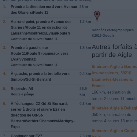
1.
Prendre la direction
nord
vers
Avenue
28 m
des Glariers
/
Route 11
2.
Au rond-point, prendre
Avenue des
1.2 km
Glariers
/
Route 11
en direction de
Données cartographiques
Lausanne
/
Montreux
/
Evian
/
Route 9
©2016 Google
Continuer de suivre Route 11
Autres forfaits 
3.
Prendre
à gauche
sur
1.8 km
partir de Aigle
Route 11
/
Route 9
(panneaux vers
Evian
/
Vionnaz
)
Continuer de suivre Route 11
Itinéraire Aigle à Baume
les-messieurs, 39210
4.
À
gauche
, prendre la bretelle vers
0.4 km
Baume-les-Messieurs,
Simplon
/
Gd-St-Bernard
France
5.
Rejoindre
A9
26.9
166 km, estimation du
Route à péage
km
temps 2 heures 11 minut
6.
À l'échangeur
22-Gd-St-Bernard
,
0.3 km
Itinéraire Aigle à Bellag
serrer
à droite
et suivre
E27
en
350 km, estimation du
direction de
Gd-St-
temps 4 heures 13 minut
Bernard
/
Verbier
/
Chamonix
/
Martigny-
Expo
Itinéraire Aigle à Cogne
7.
Continuer sur
E27
2.3 km