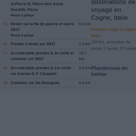
destinations de
St.Pierre-St. Pierre
vers
Aosta
voyage en
Ovest
/
St. Pierre
Route à péage
Cogne, Italie
15.
Rester sur la file de
gauche
et suivre
0.3 km
Itinéraire Aigle à Cogne
SR47
Italie
Route à péage
144 km, estimation du
16.
Prendre
à droite
sur
SR47
1.3 km
temps 2 heures 13 minut
17.
Au rond-point, prendre la
2e
sortie et
18.7
continuer sur
SR47
km
Planderoute en
18.
Au rond-point, prendre la
1re
sortie
0.4 km
twitter
sur
Avenue G. F. Cavagnet
19.
Continuer sur
Via Bourgeois
0.4 km