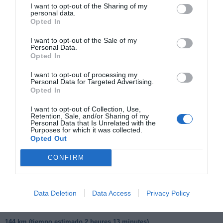
I want to opt-out of the Sharing of my
La Chapelle-d"Abondance
à 14.54 km du point 1
personal data.
Opted In
Abondance
à 18.65 km du point 1
Novel
à 15.32 km du point 1
I want to opt-out of the Sale of my
Vallorcine
à 15.24 km du point 6
Personal Data.
Barberine
à 13.12 km du point 6
Opted In
Chalets de Barberine
à 13.12 km du point 6
I want to opt-out of processing my
Argentière
à 22.74 km du point 10
Personal Data for Targeted Advertising.
Le Montenvers
à 21.23 km du point 10
Opted In
Montenvers
à 21.23 km du point 10
les Chozalets
à 26.26 km du point 11
I want to opt-out of Collection, Use,
Retention, Sale, and/or Sharing of my
Personal Data that Is Unrelated with the
Purposes for which it was collected.
Facebook Partager cette voie
Opted Out
CONFIRM
Itinéraire
Data Deletion
Data Access
Privacy Policy
144 km (
tiempo estimado
2 heures 13 minutes)