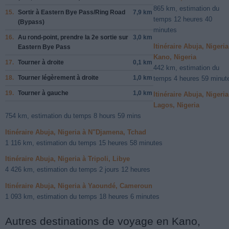
865 km, estimation du
15.
Sortir à
Eastern Bye Pass
/
Ring Road
7,9 km
temps 12 heures 40
(Bypass)
minutes
16.
Au rond-point, prendre la
2e
sortie sur
3,0 km
Itinéraire Abuja, Nigeria
Eastern Bye Pass
Kano, Nigeria
17.
Tourner à
droite
0,1 km
442 km, estimation du
18.
Tourner légèrement à
droite
1,0 km
temps 4 heures 59 minut
19.
Tourner à
gauche
1,0 km
Itinéraire Abuja, Nigeria
Lagos, Nigeria
754 km, estimation du temps 8 hours 59 mins
Itinéraire Abuja, Nigeria à N"Djamena, Tchad
1 116 km, estimation du temps 15 heures 58 minutes
Itinéraire Abuja, Nigeria à Tripoli, Libye
4 426 km, estimation du temps 2 jours 12 heures
Itinéraire Abuja, Nigeria à Yaoundé, Cameroun
1 093 km, estimation du temps 18 heures 6 minutes
Autres destinations de voyage en Kano,