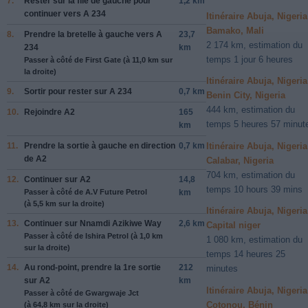
7.
Rester sur la file de
gauche
pour
1,2 km
continuer vers
A 234
Itinéraire Abuja, Nigeria
Bamako, Mali
8.
Prendre la bretelle à
gauche
vers
A
23,7
2 174 km, estimation du
234
km
temps 1 jour 6 heures
Passer à côté de First Gate (à 11,0 km sur
la droite)
Itinéraire Abuja, Nigeria
9.
Sortir pour rester sur
A 234
0,7 km
Benin City, Nigeria
444 km, estimation du
10.
Rejoindre
A2
165
temps 5 heures 57 minut
km
11.
Prendre la sortie à
gauche
en direction
0,7 km
Itinéraire Abuja, Nigeria
de
A2
Calabar, Nigeria
704 km, estimation du
12.
Continuer sur
A2
14,8
temps 10 hours 39 mins
Passer à côté de A.V Future Petrol
km
(à 5,5 km sur la droite)
Itinéraire Abuja, Nigeria
13.
Continuer sur
Nnamdi Azikiwe Way
2,6 km
Capital niger
Passer à côté de Ishira Petrol (à 1,0 km
1 080 km, estimation du
sur la droite)
temps 14 heures 25
14.
Au rond-point, prendre la
1re
sortie
212
minutes
sur
A2
km
Itinéraire Abuja, Nigeria
Passer à côté de Gwargwaje Jct
Cotonou, Bénin
(à 64,8 km sur la droite)