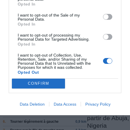
Opted In
I want to opt-out of the Sale of my
Facebook Partager cette voie
Personal Data.
Opted In
Itinéraire
I want to opt-out of processing my
Personal Data for Targeted Advertising.
Opted In
I want to opt-out of Collection, Use,
Retention, Sale, and/or Sharing of my
Personal Data that Is Unrelated with the
442 km (
tiempo estimado
4 heures 59 minutes)
Purposes for which it was collected.
Opted Out
1.
Prendre la direction
sud
vers
Aduwa
0,1 km
Cl
CONFIRM
2.
Prendre
à gauche
sur
Aduwa Cl
0,1 km
Données cartographiques
3.
Prendre
à gauche
sur
Adamu Fika St
0,6 km
©2015 Google
Data Deletion
Data Access
Privacy Policy
4.
Tourner à
droite
1,1 km
Autres forfaits 
5.
Au rond-point, prendre la sortie
5,1 km
partir de Abuja,
6.
Tourner légèrement à
gauche
0,9 km
Nigeria