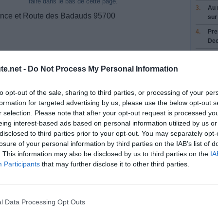
faire dans le bas de cette page.
3.
Au 
ance et Route des Badauds 95700
su
4.
Pre
De
5.
Au 
su
te.net -
Do Not Process My Personal Information
6.
Au 
Bou
to opt-out of the sale, sharing to third parties, or processing of your per
formation for targeted advertising by us, please use the below opt-out s
7.
Res
r selection. Please note that after your opt-out request is processed y
con
air
/
eing interest-based ads based on personal information utilized by us or
disclosed to third parties prior to your opt-out. You may separately opt-
8.
Tou
losure of your personal information by third parties on the IAB’s list of
9.
À
g
. This information may also be disclosed by us to third parties on the
IA
Par
Participants
that may further disclose it to other third parties.
10.
Rej
11.
Pre
Sai
l Data Processing Opt Outs
12.
Res