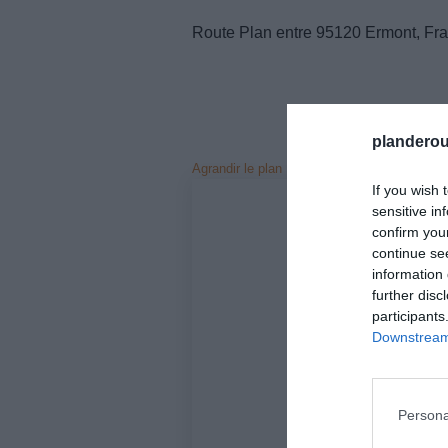
Route Plan entre 95120 Ermont, Fr
planderou
Agrandir le plan
If you wish 
sensitive in
confirm you
continue se
information 
further disc
participants
Downstream 
Persona