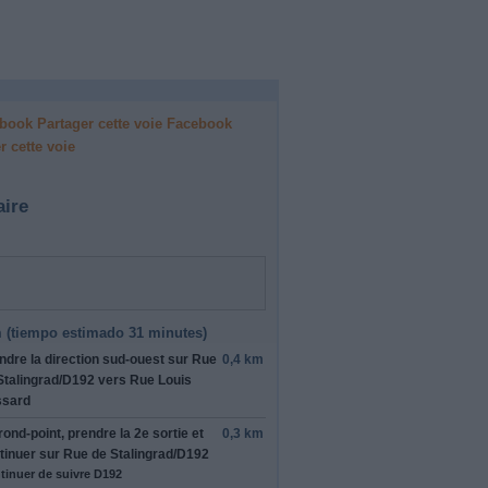
Facebook
r cette voie
aire
 (
tiempo estimado
31 minutes)
ndre la direction
sud-ouest
sur
Rue
0,4 km
Stalingrad
/
D192
vers
Rue Louis
sard
rond-point, prendre la
2e
sortie et
0,3 km
tinuer sur
Rue de Stalingrad
/
D192
tinuer de suivre D192