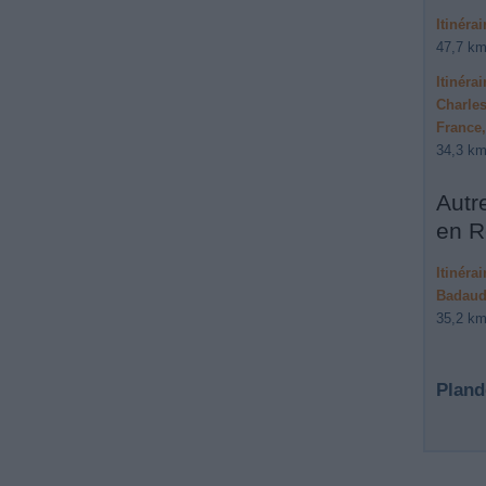
Itinéra
47,7 km
Itinéra
Charles
France,
34,3 km
Autr
en R
Itinéra
Badaud
35,2 km
Pland