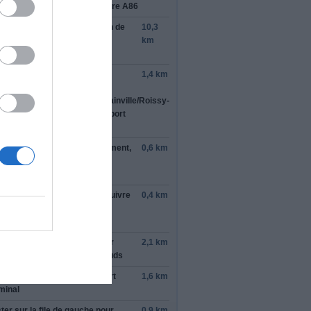
vre
epinay seine
pour rejoindre
A86
ndre la sortie
A1
en direction de
10,3
oport Charles de
km
lle
/
Lille
/
Aéroport Le Bourget
ndre la sortie en direction de
1,4 km
gy-
toise
/
Senlis
/
Louvres
/
Goussainville
/
Roissy-
France
/
Paris Nord
/
A16
/
Aéroport
rles de Gaulle
ter à
gauche
à l'embranchement,
0,6 km
s suivre
Aéroport Charles de
lle
ter sur la file de
gauche
et suivre
0,4 km
oport
/
Terminal 1
/
Terminal
erminal 3
ter sur la file de
gauche
pour
2,1 km
tinuer vers
Route des Badauds
ndre la bretelle vers
Aéroport
1,6 km
minal
ter sur la file de
gauche
pour
0,9 km