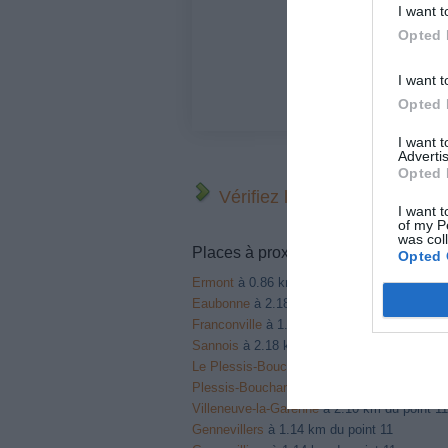
I want t
Opted 
I want t
Opted 
I want 
Advertis
Opted 
Vérifiez la météo dans votre
I want t
of my P
was col
Places à proximité de votre itinérair
Opted 
Ermont
à 0.86 km du point 1
Eaubonne
à 2.18 km du point 1
Franconville
à 1.95 km du point 1
Sannois
à 2.18 km du point 2
Le Plessis-Bouchard
à 1.83 km du point 8
Plessis-Bouchard
à 1.83 km du point 8
Villeneuve-la-Garenne
à 2.10 km du point 11
Gennevillers
à 1.14 km du point 11