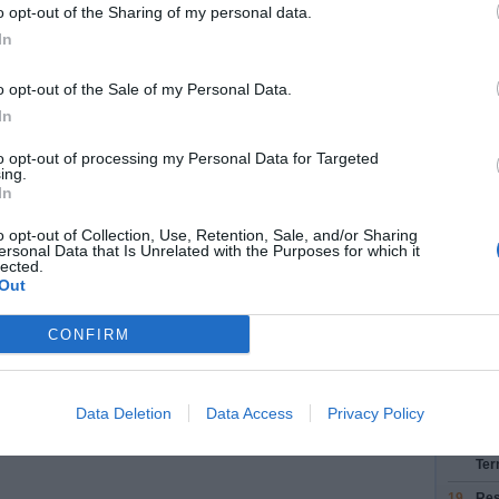
sui
o opt-out of the Sharing of my personal data.
In
13.
Pre
Aér
Gau
o opt-out of the Sale of my Personal Data.
In
14.
Pre
Cer
to opt-out of processing my Personal Data for Targeted
Pon
ing.
en-
In
Cha
 voyage
o opt-out of Collection, Use, Retention, Sale, and/or Sharing
15.
Res
ersonal Data that Is Unrelated with the Purposes for which it
pui
lected.
Gau
e (moins de 30)
Out
16.
Res
CONFIRM
Aér
2
/
T
17.
Res
con
Data Deletion
Data Access
Privacy Policy
18.
Pre
Ter
19.
Res