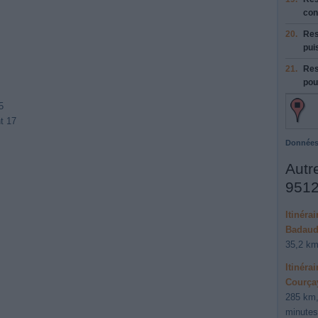
con
20.
Res
pui
21.
Res
pou
5
t 17
Données
Autre
9512
Itinéra
Badaud
35,2 km
Itinéra
Courça
285 km,
minutes