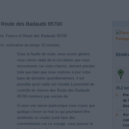
ce Route des Badauds 95700
mont, France et Route des Badauds 95700.
Partage
 km, estimation du temps 31 minutes.
Itinér
Sous la feuille de route, nous avons généré,
vous verrez radar de la circulation que vous
rencontrerez sur votre chemin, doivent prendre
note que bien que nous mettons à jour notre
base de données quotidiennement, il est
possible qu'un radar est installé à proximité de
35,2 km
contrôle de vitesse des Route des Badauds
1.
Pre
95700 montrent pas encore de.
de 
Si pour une raison quelconque vous voyez que
Des
quelque chose va mal ou qui pourraient être
2.
Au 
améliorés ou voulez juste faire des
con
commentaires sur ce voyage, vous pouvez le
Con