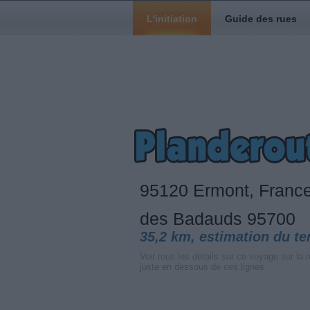
L'initiation
Guide des rues
95120 Ermont, Franc
des Badauds 95700
35,2 km, estimation du t
Voir tous les détails sur ce voyage sur la r
juste en dessous de ces lignes.