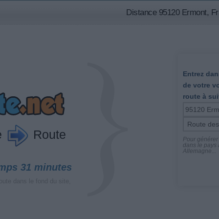
Distance 95120 Ermont, F
Entrez dans
de votre v
route à sui
e
Route
Pour générer l
dans le pays a
Allemagne...
emps 31 minutes
oute dans le fond du site,