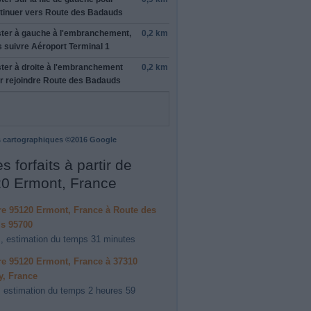
tinuer vers
Route des Badauds
ter à
gauche
à l'embranchement,
0,2 km
s suivre
Aéroport Terminal 1
ter à
droite
à l'embranchement
0,2 km
r rejoindre
Route des Badauds
 cartographiques ©2016 Google
s forfaits à partir de
0 Ermont, France
ire 95120 Ermont, France à Route des
s 95700
, estimation du temps 31 minutes
ire 95120 Ermont, France à 37310
y, France
 estimation du temps 2 heures 59