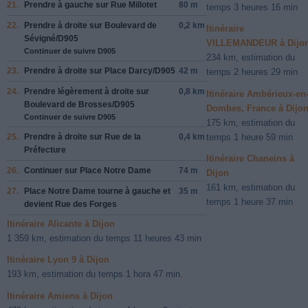
21.
Prendre
à gauche
sur
Rue Millotet
80 m
temps 3 heures 16 min
22.
Prendre
à droite
sur
Boulevard de
0,2 km
Itinéraire
Sévigné
/
D905
VILLEMANDEUR à Dijo
Continuer de suivre D905
234 km, estimation du
23.
Prendre
à droite
sur
Place Darcy
/
D905
42 m
temps 2 heures 29 min
24.
Prendre légèrement
à droite
sur
0,8 km
Itinéraire Ambérieux-en
Boulevard de Brosses
/
D905
Dombes, France à Dijo
Continuer de suivre D905
175 km, estimation du
temps 1 heure 59 min
25.
Prendre
à droite
sur
Rue de la
0,4 km
Préfecture
Itinéraire Chaneins à
26.
Continuer sur
Place Notre Dame
74 m
Dijon
161 km, estimation du
27.
Place Notre Dame
tourne à
gauche
et
35 m
temps 1 heure 37 min
devient
Rue des Forges
Itinéraire Alicante à Dijon
1 359 km, estimation du temps 11 heures 43 min
Itinéraire Lyon 9 à Dijon
193 km, estimation du temps 1 hora 47 min.
Itinéraire Amiens à Dijon