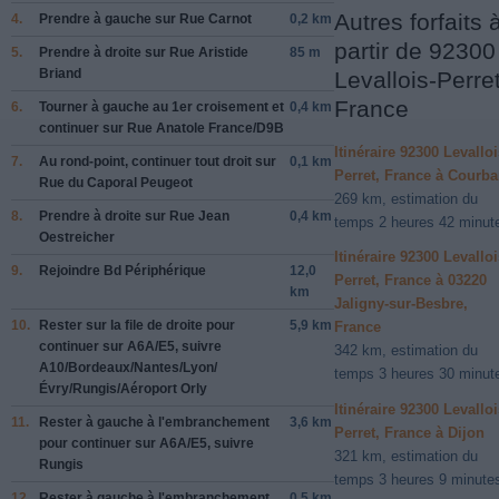
Autres forfaits 
4.
Prendre
à gauche
sur
Rue Carnot
0,2 km
partir de 92300
5.
Prendre
à droite
sur
Rue Aristide
85 m
Briand
Levallois-Perret
France
6.
Tourner
à gauche
au 1er croisement et
0,4 km
continuer sur
Rue Anatole France
/
D9B
Itinéraire 92300 Levalloi
7.
Au rond-point, continuer tout droit sur
0,1 km
Perret, France à Courb
Rue du Caporal Peugeot
269 km, estimation du
8.
Prendre
à droite
sur
Rue Jean
0,4 km
temps 2 heures 42 minut
Oestreicher
Itinéraire 92300 Levalloi
9.
Rejoindre
Bd Périphérique
12,0
Perret, France à 03220
km
Jaligny-sur-Besbre,
10.
Rester sur la file de
droite
pour
5,9 km
France
continuer sur
A6A
/
E5
, suivre
342 km, estimation du
A10
/
Bordeaux
/
Nantes
/
Lyon
/
temps 3 heures 30 minut
Évry
/
Rungis
/
Aéroport Orly
Itinéraire 92300 Levalloi
11.
Rester à
gauche
à l'embranchement
3,6 km
Perret, France à Dijon
pour continuer sur
A6A
/
E5
, suivre
321 km, estimation du
Rungis
temps 3 heures 9 minute
12.
Rester à
gauche
à l'embranchement
0,5 km