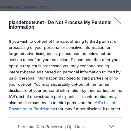
Levallois
à 0.80 km du point 1
Clicy
à 1.15 km du point 1
Levallois-Perret
à 0.80 km du point 1
planderoute.net -
Do Not Process My Personal
Neuilly-sur-Seine
à 1.41 km du point 9
Information
Montrouge
à 0.94 km du point 10
Gentilly
à 0.43 km du point 10
If you wish to opt-out of the sale, sharing to third parties, or
Malakoff
à 2.14 km du point 10
processing of your personal or sensitive information for
Larue
à 0.98 km du point 11
targeted advertising by us, please use the below opt-out
Chevilly-Larue
à 0.56 km du point 11
section to confirm your selection. Please note that after your
Cachan
à 1.65 km du point 11
opt-out request is processed you may continue seeing
Vieux-Maisons
à 1.33 km du point 12
interest-based ads based on personal information utilized by
Le Pont-d"Antony
à 1.79 km du point 12
us or personal information disclosed to third parties prior to
Wissous
à 1.33 km du point 12
your opt-out. You may separately opt-out of the further
Le Petit Massy
à 1.41 km du point 13
disclosure of your personal information by third parties on the
Bellenot
à 3.38 km du point 14
IAB’s list of downstream participants. This information may
Pouilly-en-Auxois
à 1.54 km du point 14
also be disclosed by us to third parties on the
IAB’s List of
Thoisy-le-Désert
à 1.38 km du point 14
Downstream Participants
that may further disclose it to other
Créancey
à 3.07 km du point 15
third parties.
Plombières
à 1.16 km du point 16
Daix
à 2.23 km du point 16
Personal Data Processing Opt Outs
Plombières-lès-Dijon
à 1.16 km du point 16