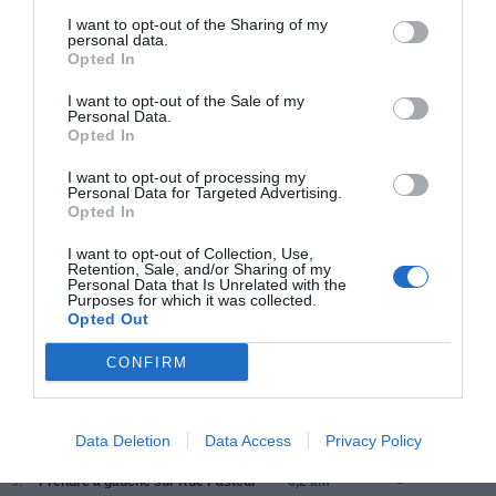
Larrey
à 1.10 km du point 19
I want to opt-out of the Sharing of my
personal data.
Talant
à 2.26 km du point 19
Opted In
La Fillotte
à 1.56 km du point 19
Saint-Apollinaire
à 3.10 km du point 25
I want to opt-out of the Sale of my
Personal Data.
Opted In
Facebook Partager cette voie
I want to opt-out of processing my
Personal Data for Targeted Advertising.
Opted In
Itinéraire
I want to opt-out of Collection, Use,
Retention, Sale, and/or Sharing of my
Personal Data that Is Unrelated with the
Purposes for which it was collected.
Opted Out
321 km (
tiempo estimado
3 heures 9 minutes)
CONFIRM
1.
Prendre la direction
nord-est
sur
Rue
85 m
Voltaire
vers
Place de la République
2.
Prendre
à gauche
sur
Rue du
61 m
Data Deletion
Data Access
Privacy Policy
Président Wilson
Données cartographiques
©2016 Google
3.
Prendre
à gauche
sur
Rue Pasteur
0,2 km