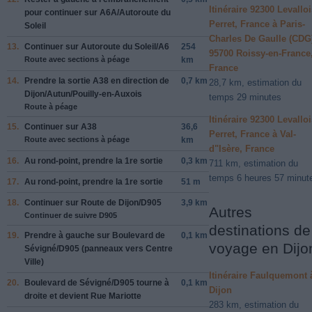
Itinéraire 92300 Levalloi
pour continuer sur
A6A
/
Autoroute du
Perret, France à Paris-
Soleil
Charles De Gaulle (CDG
13.
Continuer sur
Autoroute du Soleil
/
A6
254
95700 Roissy-en-France
Route avec sections à péage
km
France
14.
Prendre la sortie
A38
en direction de
0,7 km
28,7 km, estimation du
Dijon
/
Autun
/
Pouilly-en-Auxois
temps 29 minutes
Route à péage
Itinéraire 92300 Levalloi
15.
Continuer sur
A38
36,6
Perret, France à Val-
Route avec sections à péage
km
d"Isère, France
16.
Au rond-point, prendre la
1re
sortie
0,3 km
711 km, estimation du
temps 6 heures 57 minut
17.
Au rond-point, prendre la
1re
sortie
51 m
18.
Continuer sur
Route de Dijon
/
D905
3,9 km
Autres
Continuer de suivre D905
destinations de
19.
Prendre
à gauche
sur
Boulevard de
0,1 km
voyage en Dijo
Sévigné
/
D905
(panneaux vers
Centre
Ville
)
Itinéraire Faulquemont 
20.
Boulevard de Sévigné
/
D905
tourne à
0,1 km
Dijon
droite
et devient
Rue Mariotte
283 km, estimation du