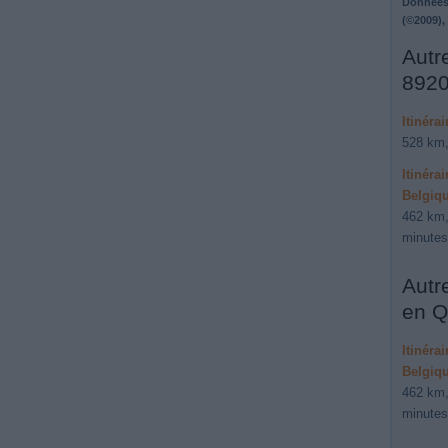
Données
(©2009),
Autre
8920
Itinéra
528 km,
Itinéra
Belgiq
462 km,
minutes
Autr
en Q
Itinéra
Belgiq
462 km,
minutes