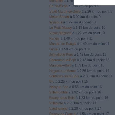
Montjalin
à 1.70 km du point 7
Corne-Biche
à 2.98 km du point 9
Saint-Martin-en-Bière
à 2.26 km du point 9
Melun-Sénart
à 3.09 km du point 9
Wissous
à 1.27 km du point 10
Le Petit Massy
à 1.18 km du point 10
Vieux-Maisons
à 1.27 km du point 10
Rungis
à 1.40 km du point 11
Marche de Rungis
à 1.40 km du point 11
Larue
à 1.58 km du point 11
Joinville-le-Pont
à 1.45 km du point 13
Charenton-le-Pont
à 2.48 km du point 13
Maisons-Alfort
à 1.65 km du point 13
Nogent-sur-Marne
à 0.56 km du point 14
Fontenay-sous-Bois
à 2.36 km du point 14
Bry
à 2.25 km du point 15
Noisy-le-Sec
à 0.55 km du point 16
Villemomble
à 1.92 km du point 16
Rosny-sous-Bois
à 1.83 km du point 16
Villepinte
à 2.95 km du point 17
Vaudherland
à 2.28 km du point 17
Roissy-en-France
à 1.56 km du point 17