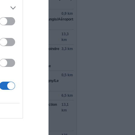
y
ndre la sortie en direction de
0,9 km
86
/
Lille
/
Metz
/
Nancy
/
Créteil
/
Rungis
/
Aéroport
y
oindre
A86
13,3
km
ndre la sortie à
gauche
et rejoindre
3,3 km
A86
en direction de
Lille
/
Metz
/
Nancy
/
Marne La
lée
/
Bobigny
/
Nogent Sur Marne
ndre la sortie
5
pour
A86
en
0,5 km
ection de
Lille
/
Fontenay
/
Bobigny
/
Le
reux
tinuer sur
A86
6,5 km
ndre la sortie
A3
/
A86
en direction
13,1
Bobigny
/
Aéroport Charles de
km
lle
/
Lille
tinuer de suivre A3
te avec sections à péage