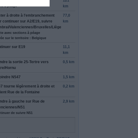
oindre
A1
121
te à péage
km
ter à
droite
à l'embranchement
77,0
r continuer sur
A2
/
E19
, suivre
km
brai
/
Valenciennes
/
Bruxelles
/
Liège
te avec sections à péage
ée sur le territoire : Belgique
tinuer sur
E19
11,1
km
ndre la sortie
25-Tertre
vers
0,5 km
tre
/
Hornu
oindre
N547
1,5 km
47
tourne légèrement
à droite
et
0,2 km
ient
Rue de la Fontaine
ndre
à gauche
sur
Rue de
2,9 km
enciennes
/
N51
tinuer de suivre N51