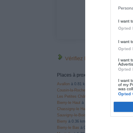
Persona
I want t
Opted 
I want t
Opted 
Vérifiez la météo dans votre
I want 
Advertis
Opted 
Places à proximité de votre itinérair
I want t
Avallon
à 0.81 km du point 1
of my P
was col
Cousin-la-Roche
à 0.87 km du point 1
Opted 
Les Petites Châtelaines
à 0.81 km du point 
Bierry-le Haut
à 1.19 km du point 5
Chassigny-le Haut
à 1.19 km du point 5
Sauvigny-le-Bois
à 0.70 km du point 5
Bierry
à 0.36 km du point 6
Bierry-le Bas
à 0.36 km du point 6