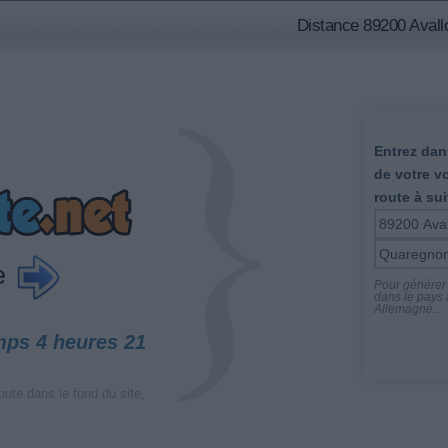
Distance 89200 Avall
Entrez dans
de votre v
route à sui
ce
Pour générer l
dans le pays a
Allemagne...
mps 4 heures 21
oute dans le fond du site,