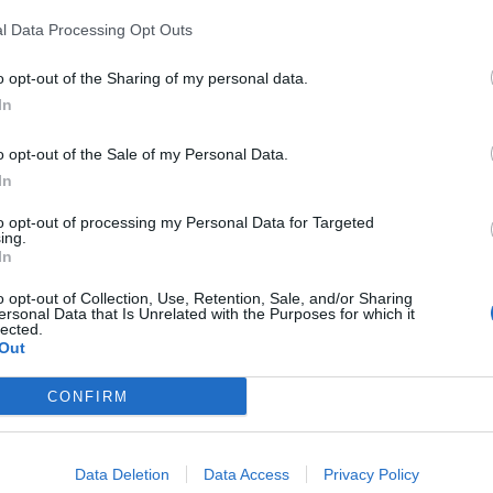
Orl
l Data Processing Opt Outs
11.
Pre
N1
o opt-out of the Sharing of my personal data.
Orl
In
12.
Rej
o opt-out of the Sale of my Personal Data.
13.
Pre
In
A4
/
 voyage
A1
/
to opt-out of processing my Personal Data for Targeted
ing.
Val
In
14.
Pre
e (moins de 30)
dir
o opt-out of Collection, Use, Retention, Sale, and/or Sharing
ersonal Data that Is Unrelated with the Purposes for which it
Per
lected.
Out
15.
Con
1
16.
Pre
CONFIRM
de
Gau
Con
Rou
Data Deletion
Data Access
Privacy Policy