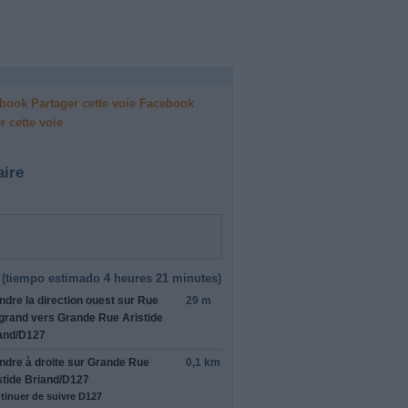
Facebook
r cette voie
aire
(
tiempo estimado
4 heures 21 minutes)
ndre la direction
ouest
sur
Rue
29 m
grand
vers
Grande Rue Aristide
and
/
D127
ndre
à droite
sur
Grande Rue
0,1 km
stide Briand
/
D127
tinuer de suivre D127