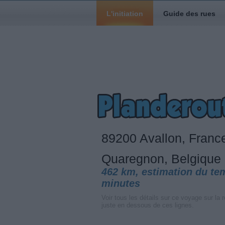
L'initiation
Guide des rues
89200 Avallon, Fran
Quaregnon, Belgique
462 km, estimation du te
minutes
Voir tous les détails sur ce voyage sur la r
juste en dessous de ces lignes.