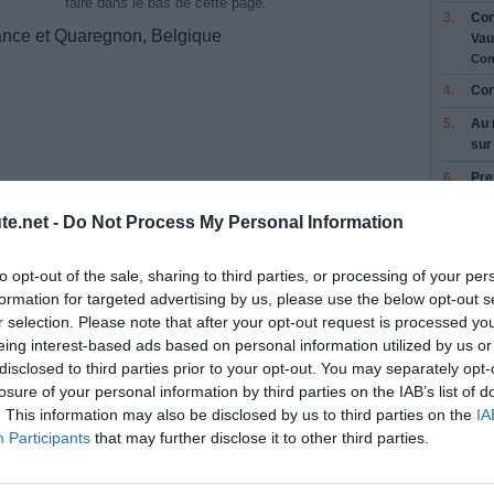
faire dans le bas de cette page.
3.
Con
ance et Quaregnon, Belgique
Vau
Con
4.
Con
5.
Au 
su
6.
Pre
7.
Pre
te.net -
Do Not Process My Personal Information
Rou
Trav
to opt-out of the sale, sharing to third parties, or processing of your per
8.
Res
formation for targeted advertising by us, please use the below opt-out s
pui
r selection. Please note that after your opt-out request is processed y
Rou
eing interest-based ads based on personal information utilized by us or
9.
Res
disclosed to third parties prior to your opt-out. You may separately opt-
pou
losure of your personal information by third parties on the IAB’s list of
Rou
. This information may also be disclosed by us to third parties on the
IA
10.
Res
Participants
that may further disclose it to other third parties.
pou
Lill
Na