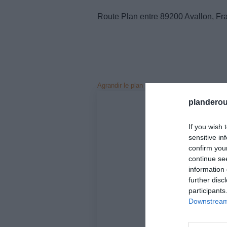
Route Plan entre 89200 Avallon, Fr
Agrandir le plan
planderou
If you wish 
sensitive in
confirm you
continue se
information 
further disc
participants
Downstream 