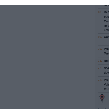
17.
Rej
Rou
18.
Res
pou
Cam
Rou
Entr
19.
Con
20.
Pre
Ter
21.
Rej
22.
N5
dev
23.
Pre
Val
Con