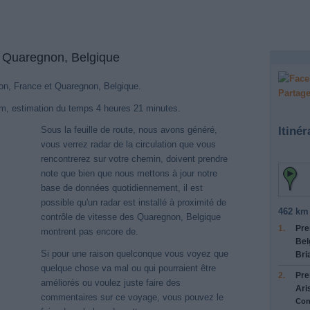
e Quaregnon, Belgique
llon, France et Quaregnon, Belgique.
Partage
km, estimation du temps 4 heures 21 minutes.
Itinér
Sous la feuille de route, nous avons généré,
vous verrez radar de la circulation que vous
rencontrerez sur votre chemin, doivent prendre
note que bien que nous mettons à jour notre
base de données quotidiennement, il est
possible qu'un radar est installé à proximité de
462 km 
contrôle de vitesse des Quaregnon, Belgique
1.
Pre
montrent pas encore de.
Bel
Si pour une raison quelconque vous voyez que
Bri
quelque chose va mal ou qui pourraient être
2.
Pre
améliorés ou voulez juste faire des
Ari
commentaires sur ce voyage, vous pouvez le
Con