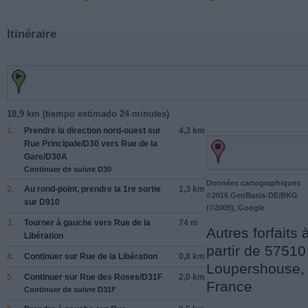
Itinéraire
18,9 km (
tiempo estimado
24 minutes)
1.
Prendre la direction
nord-ouest
sur
4,3 km
Rue Principale
/
D30
vers
Rue de la
Gare
/
D30A
Continuer de suivre D30
Données cartographiques
2.
Au rond-point, prendre la
1re
sortie
1,3 km
©2016 GeoBasis-DE/BKG
sur
D910
(©2009), Google
3.
Tourner à
gauche
vers
Rue de la
74 m
Autres forfaits 
Libération
partir de 57510
4.
Continuer sur
Rue de la Libération
0,8 km
Loupershouse,
5.
Continuer sur
Rue des Roses
/
D31F
2,0 km
France
Continuer de suivre D31F