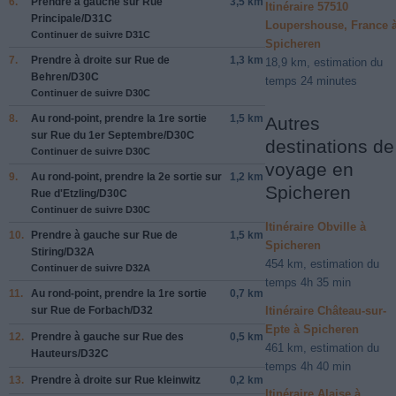
6.
Prendre
à gauche
sur
Rue
3,5 km
Itinéraire 57510
Principale
/
D31C
Loupershouse, France 
Continuer de suivre D31C
Spicheren
7.
Prendre
à droite
sur
Rue de
1,3 km
18,9 km, estimation du
Behren
/
D30C
temps 24 minutes
Continuer de suivre D30C
8.
Au rond-point, prendre la
1re
sortie
1,5 km
Autres
sur
Rue du 1er Septembre
/
D30C
destinations de
Continuer de suivre D30C
voyage en
9.
Au rond-point, prendre la
2e
sortie sur
1,2 km
Spicheren
Rue d'Etzling
/
D30C
Continuer de suivre D30C
Itinéraire Obville à
10.
Prendre
à gauche
sur
Rue de
1,5 km
Spicheren
Stiring
/
D32A
454 km, estimation du
Continuer de suivre D32A
temps 4h 35 min
11.
Au rond-point, prendre la
1re
sortie
0,7 km
sur
Rue de Forbach
/
D32
Itinéraire Château-sur-
Epte à Spicheren
12.
Prendre
à gauche
sur
Rue des
0,5 km
461 km, estimation du
Hauteurs
/
D32C
temps 4h 40 min
13.
Prendre
à droite
sur
Rue kleinwitz
0,2 km
Itinéraire Alaise à