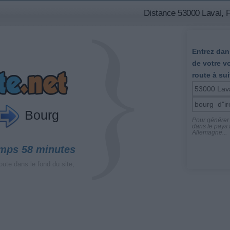
Distance 53000 Laval, F
Entrez dans
de votre v
route à sui
Bourg
Pour générer l
dans le pays a
Allemagne...
emps 58 minutes
oute dans le fond du site,