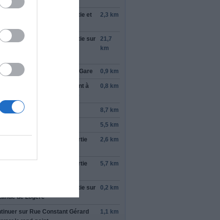
tinuer de suivre D771
rond-point, prendre la
2e
sortie et
2,3 km
tinuer sur
D771
rond-point, prendre la
3e
sortie sur
21,7
Chêne Vert
/
D771
km
tinuer de suivre D771
ndre
à gauche
sur
Rue de la Gare
0,9 km
 de la Gare
tourne légèrement
à
0,8 km
ite
et devient
Route de Segré
tinuer sur
D25
8,7 km
tinuer sur
D863
5,5 km
rond-point, prendre la
1re
sortie
2,6 km
r
D923
rond-point, prendre la
1re
sortie
5,7 km
r
D775
rond-point, prendre la
3e
sortie sur
0,2 km
Lande de Logere
tinuer sur
Rue Constant Gérard
1,1 km