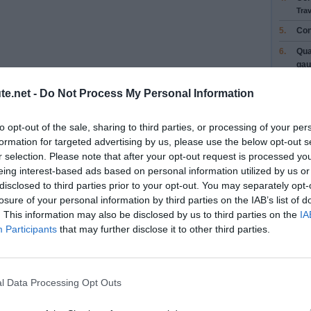
Trav
5.
Con
6.
Qua
gau
7.
Pre
te.net -
Do Not Process My Personal Information
d'A
Con
to opt-out of the sale, sharing to third parties, or processing of your per
8.
Au 
formation for targeted advertising by us, please use the below opt-out s
Ave
r selection. Please note that after your opt-out request is processed y
dir
eing interest-based ads based on personal information utilized by us or
Viv
disclosed to third parties prior to your opt-out. You may separately opt-
9.
Au 
losure of your personal information by third parties on the IAB’s list of
con
. This information may also be disclosed by us to third parties on the
IA
l'A
Participants
that may further disclose it to other third parties.
10.
Au 
Rou
11.
Au 
l Data Processing Opt Outs
con
Naz