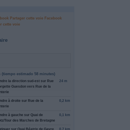
Facebook
r cette voie
aire
 (
tiempo estimado
58 minutes)
ndre la direction
sud-est
sur
Rue
24 m
rgette Guesdon
vers
Rue de la
nterie
ndre
à droite
sur
Rue de la
0,2 km
nterie
ndre
à gauche
sur
Quai de
0,1 km
tz
/
Tour des Marches de Bretagne
tinuer sur
Quai Béatrix de Gavre
0,7 km