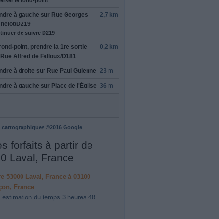
erser le rond-point
ndre
à gauche
sur
Rue Georges
2,7 km
helot
/
D219
tinuer de suivre D219
rond-point, prendre la
1re
sortie
0,2 km
r
Rue Alfred de Falloux
/
D181
ndre
à droite
sur
Rue Paul Guienne
23 m
ndre
à gauche
sur
Place de l'Église
36 m
 cartographiques ©2016 Google
s forfaits à partir de
0 Laval, France
ire 53000 Laval, France à 03100
çon, France
 estimation du temps 3 heures 48