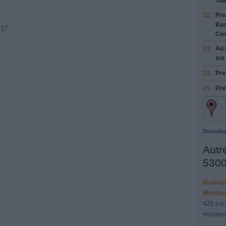
Trav
22.
Pre
Bac
 17
Con
23.
Au 
su
24.
Pre
25.
Pre
Données
Autre
5300
Itinéra
Montlu
428 km,
minutes