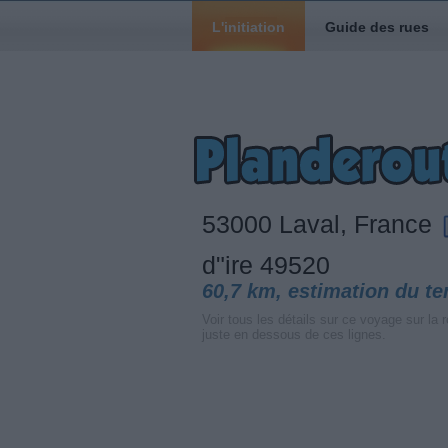
L'initiation
Guide des rues
53000 Laval, France
d"ire 49520
60,7 km, estimation du t
Voir tous les détails sur ce voyage sur la r
juste en dessous de ces lignes.