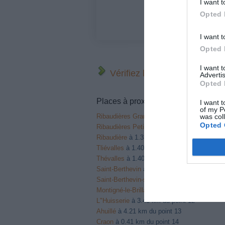
I want t
Opted 
I want t
Opted 
I want 
Vérifiez la météo dans votre
Advertis
Opted 
Places à proximité de votre itinérair
I want t
of my P
was col
Ribaudières Grandes
à 1.33 km du point 1
Opted 
Ribaudières Petites
à 1.33 km du point 1
Ribaudière
à 1.33 km du point 1
Tliévalles
à 1.40 km du point 7
Thévalles
à 1.40 km du point 7
Saint-Berthevin
à 3.32 km du point 10
Saint-Berthevin-sur-Vicoin
à 3.68 km du poi
Montigné-le-Brillant
à 2.97 km du point 11
L"Huisserie
à 3.43 km du point 12
Ahuillé
à 4.21 km du point 13
Craon
à 0.41 km du point 14