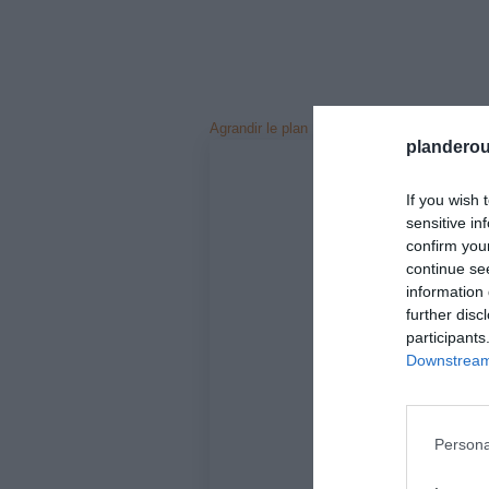
Agrandir le plan
planderou
If you wish 
sensitive in
confirm you
continue se
information 
further disc
participants
Downstream 
Persona