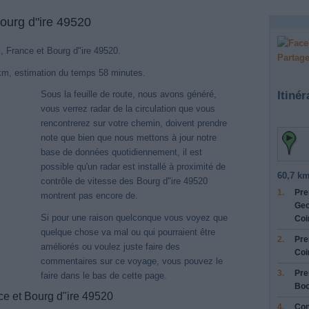
Bourg d"ire 49520
l, France et Bourg d"ire 49520.
Partage
 km, estimation du temps 58 minutes.
Itinér
Sous la feuille de route, nous avons généré,
vous verrez radar de la circulation que vous
rencontrerez sur votre chemin, doivent prendre
note que bien que nous mettons à jour notre
base de données quotidiennement, il est
possible qu'un radar est installé à proximité de
60,7 km
contrôle de vitesse des Bourg d"ire 49520
1.
Pre
montrent pas encore de.
Geo
Si pour une raison quelconque vous voyez que
Coi
quelque chose va mal ou qui pourraient être
2.
Pre
améliorés ou voulez juste faire des
Coi
commentaires sur ce voyage, vous pouvez le
3.
Pre
faire dans le bas de cette page.
Boo
ce et Bourg d"ire 49520
4.
Con