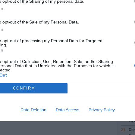
Con
o opt-out of the Sharing of my personal data.
In
12.
Au 
con
o opt-out of the Sale of my Personal Data.
13.
Au 
In
Le 
Con
to opt-out of processing my Personal Data for Targeted
 voyage
14.
Pre
ing.
In
15.
Rue
dro
e (moins de 30)
o opt-out of Collection, Use, Retention, Sale, and/or Sharing
ersonal Data that Is Unrelated with the Purposes for which it
16.
Con
lected.
Out
17.
Con
18.
Au 
CONFIRM
su
19.
Au 
su
nt 11
Data Deletion
Data Access
Privacy Policy
20.
Au 
La 
21.
Con