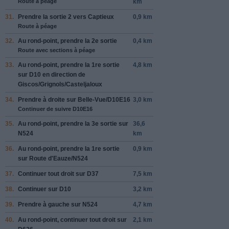
Route à péage
km
31.
Prendre la sortie
2
vers
Captieux
0,9 km
Route à péage
32.
Au rond-point, prendre la
2e
sortie
0,4 km
Route avec sections à péage
33.
Au rond-point, prendre la
1re
sortie
4,8 km
sur
D10
en direction de
Giscos
/
Grignols
/
Casteljaloux
34.
Prendre
à droite
sur
Belle-Vue
/
D10E16
3,0 km
Continuer de suivre D10E16
35.
Au rond-point, prendre la
3e
sortie sur
36,6
N524
km
36.
Au rond-point, prendre la
1re
sortie
0,9 km
sur
Route d'Eauze
/
N524
37.
Continuer tout droit sur
D37
7,5 km
38.
Continuer sur
D10
3,2 km
39.
Prendre
à gauche
sur
N524
4,7 km
40.
Au rond-point, continuer tout droit sur
2,1 km