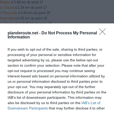
Bègles
à 0.68 km du point 27
Le Clozet
à 1.24 km du point 27
L"Hourcade
à 0.65 km du point 28
Hourcade
à 0.65 km du point 28
La Hourcade
à 0.65 km du point 28
Saint-Loubert
à 2.52 km du point 29
planderoute.net -
Do Not Process My Personal
Saint-Louberg
à 2.52 km du point 29
Information
Saint-Pardon-de-Conques
à 2.52 km du point 29
Brannens
à 2.30 km du point 30
If you wish to opt-out of the sale, sharing to third parties, or
Giscos
à 5.13 km du point 31
processing of your personal or sensitive information for
Escaudes
à 2.79 km du point 31
targeted advertising by us, please use the below opt-out
Captieux
à 1.62 km du point 31
section to confirm your selection. Please note that after your
Maillas
à 2.39 km du point 34
opt-out request is processed you may continue seeing
La Légue
à 3.48 km du point 35
interest-based ads based on personal information utilized by
Gabarret
à 0.99 km du point 36
us or personal information disclosed to third parties prior to
Herré
à 3.12 km du point 36
your opt-out. You may separately opt-out of the further
Escalans
à 2.44 km du point 36
disclosure of your personal information by third parties on the
Barbotan
à 3.81 km du point 37
IAB’s list of downstream participants. This information may
Marguestau
à 5.32 km du point 38
also be disclosed by us to third parties on the
IAB’s List of
Parleboscq
à 3.59 km du point 38
Downstream Participants
that may further disclose it to other
Larée
à 6.04 km du point 38
third parties.