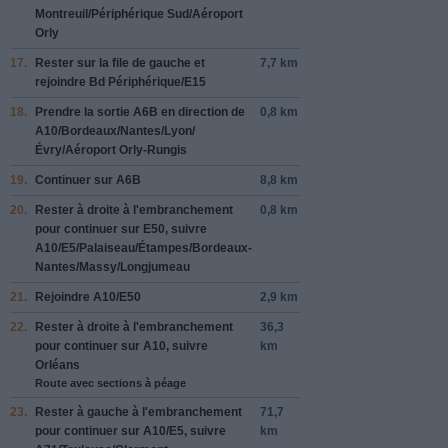
Montreuil
/
Périphérique Sud
/
Aéroport
Orly
17.
Rester sur la file de
gauche
et
7,7 km
rejoindre
Bd Périphérique
/
E15
18.
Prendre la sortie
A6B
en direction de
0,8 km
A10
/
Bordeaux
/
Nantes
/
Lyon
/
Évry
/
Aéroport Orly-Rungis
19.
Continuer sur
A6B
8,8 km
20.
Rester à
droite
à l'embranchement
0,8 km
pour continuer sur
E50
, suivre
A10
/
E5
/
Palaiseau
/
Étampes
/
Bordeaux-
Nantes
/
Massy
/
Longjumeau
21.
Rejoindre
A10
/
E50
2,9 km
22.
Rester à
droite
à l'embranchement
36,3
pour continuer sur
A10
, suivre
km
Orléans
Route avec sections à péage
23.
Rester à
gauche
à l'embranchement
71,7
pour continuer sur
A10
/
E5
, suivre
km