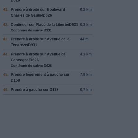
D626
41.
Prendre
à droite
sur
Boulevard
0,2 km
Charles de Gaulle
/
D626
42.
Continuer sur
Place de la Liberté
/
D931
0,3 km
Continuer de suivre D931
43.
Prendre
à droite
sur
Avenue de la
44 m
Ténarèze
/
D931
44.
Prendre
à droite
sur
Avenue de
4,1 km
Gascogne
/
D626
Continuer de suivre D626
45.
Prendre légèrement
à gauche
sur
7,9 km
D158
46.
Prendre
à gauche
sur
D118
0,7 km