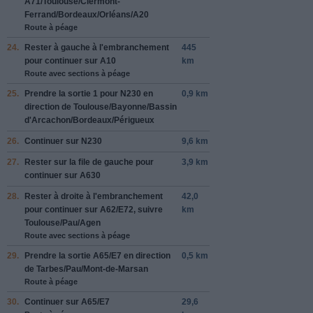
A71
/
Toulouse
/
Clermont-
Ferrand
/
Bordeaux
/
Orléans
/
A20
Route à péage
24.
Rester à
gauche
à l'embranchement
445
pour continuer sur
A10
km
Route avec sections à péage
25.
Prendre la sortie
1
pour
N230
en
0,9 km
direction de
Toulouse
/
Bayonne
/
Bassin
d'Arcachon
/
Bordeaux
/
Périgueux
26.
Continuer sur
N230
9,6 km
27.
Rester sur la file de
gauche
pour
3,9 km
continuer sur
A630
28.
Rester à
droite
à l'embranchement
42,0
pour continuer sur
A62
/
E72
, suivre
km
Toulouse
/
Pau
/
Agen
Route avec sections à péage
29.
Prendre la sortie
A65
/
E7
en direction
0,5 km
de
Tarbes
/
Pau
/
Mont-de-Marsan
Route à péage
30.
Continuer sur
A65
/
E7
29,6