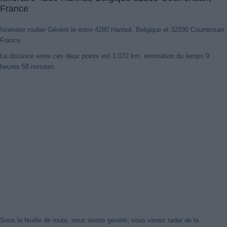
France
Itinéraire routier Généré le entre 4280 Hannut, Belgique et 32330 Courrensan,
France.
La distance entre ces deux points est 1 072 km, estimation du temps 9
heures 58 minutes.
Nouveaux itinéraires trouvés
Notre système a détecté des itinéraires mis à jour entre
4280
Hannut, Belgique
et
32330 Courrensan, France
mieux optimisé pour
votre voyage en voiture. Cliquez sur le bouton "Recharger
Itinéraires" ou de fermer cet avis. Merci!
Sous la feuille de route, nous avons généré, vous verrez radar de la
Fermer cet avis