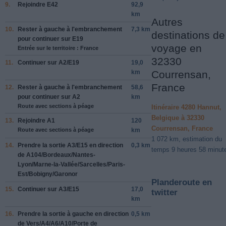
9.
Rejoindre
E42
92,9
km
Autres
10.
Rester à
gauche
à l'embranchement
7,3 km
destinations de
pour continuer sur
E19
voyage en
Entrée sur le territoire : France
32330
11.
Continuer sur
A2
/
E19
19,0
km
Courrensan,
France
12.
Rester à
gauche
à l'embranchement
58,6
pour continuer sur
A2
km
Route avec sections à péage
Itinéraire 4280 Hannut,
Belgique à 32330
13.
Rejoindre
A1
120
Courrensan, France
Route avec sections à péage
km
1 072 km, estimation du
14.
Prendre la sortie
A3
/
E15
en direction
0,3 km
temps 9 heures 58 minut
de
A104
/
Bordeaux
/
Nantes-
Lyon
/
Marne-la-Vallée
/
Sarcelles
/
Paris-
Est
/
Bobigny
/
Garonor
Planderoute en
15.
Continuer sur
A3
/
E15
17,0
twitter
km
16.
Prendre la sortie à
gauche
en direction
0,5 km
de
Vers
/
A4
/
A6
/
A10
/
Porte de