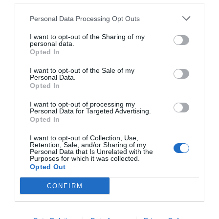
Campagne-d"Armagnac
à 4.15 km du point 39
Réans
à 3.51 km du point 39
Personal Data Processing Opt Outs
Manciet
à 4.83 km du point 40
Eauze
à 2.41 km du point 40
I want to opt-out of the Sharing of my
Bretagne-d"Armagnac
à 4.82 km du point 41
personal data.
Opted In
Noulens
à 5.07 km du point 45
Courrensan
à 0.75 km du point 46
I want to opt-out of the Sale of my
Lannepax
à 5.19 km du point 46
Personal Data.
Gondrin
à 4.17 km du point 46
Opted In
I want to opt-out of processing my
Personal Data for Targeted Advertising.
Facebook Partager cette voie
Opted In
I want to opt-out of Collection, Use,
Itinéraire
Retention, Sale, and/or Sharing of my
Personal Data that Is Unrelated with the
Purposes for which it was collected.
Opted Out
CONFIRM
1 072 km (
tiempo estimado
9 heures 58 minutes)
1.
Prendre la direction
sud-est
sur
Rue
11 m
de Tirlemont
/
N64
vers
Rue Zénobe