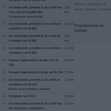
250 km, estimation du
32.
Au rond-point, prendre la
2e
sortie sur
14,0
temps 3 heures 5 minute
Ctra. Seu d'Urgell
/
N-260
km
Continuer de suivre N-260
33.
Au rond-point, prendre la
1re
sortie et
2,2 km
Planderoute en
continuer sur
N-260
twitter
34.
Au rond-point, prendre la
2e
sortie et
29,1
continuer sur
N-260
km
35.
Au rond-point, prendre la
1re
sortie et
1,2 km
continuer sur
N-260
36.
Tourner légèrement à
droite
vers
N-
0,2 km
145
37.
Prendre légèrement
à droite
sur
N-145
7,7 km
38.
Au rond-point, prendre la
2e
sortie et
1,4 km
continuer sur
N-145
Entrée sur le territoire : Andorre
39.
Continuer sur
CG-1
3,5 km
40.
Au rond-point, prendre la
2e
sortie sur
0,7 km
Av. Francesc Cairat
/
CG-1