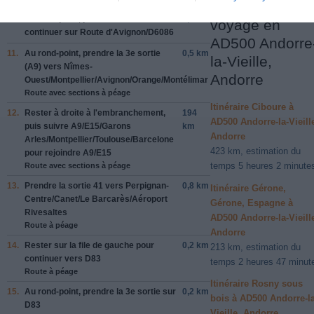
destinations de
10.
Au rond-point, prendre la
2e
sortie et
0,8 km
voyage en
continuer sur
Route d'Avignon
/
D6086
AD500 Andorre
11.
Au rond-point, prendre la
3e
sortie
0,5 km
la-Vieille,
(
A9
) vers
Nîmes-
Andorre
Ouest
/
Montpellier
/
Avignon
/
Orange
/
Montélimar
Route avec sections à péage
Itinéraire Ciboure à
12.
Rester à
droite
à l'embranchement,
194
AD500 Andorre-la-Vieill
puis suivre
A9
/
E15
/
Garons
km
Andorre
Arles
/
Montpellier
/
Toulouse
/
Barcelone
423 km, estimation du
pour rejoindre
A9
/
E15
temps 5 heures 2 minute
Route avec sections à péage
13.
Prendre la sortie
41
vers
Perpignan-
0,8 km
Itinéraire Gérone,
Centre
/
Canet
/
Le Barcarès
/
Aéroport
Gérone, Espagne à
Rivesaltes
AD500 Andorre-la-Vieill
Route à péage
Andorre
14.
Rester sur la file de
gauche
pour
0,2 km
213 km, estimation du
continuer vers
D83
temps 2 heures 47 minut
Route à péage
Itinéraire Rosny sous
15.
Au rond-point, prendre la
3e
sortie sur
0,2 km
bois à AD500 Andorre-la
D83
Vieille, Andorre