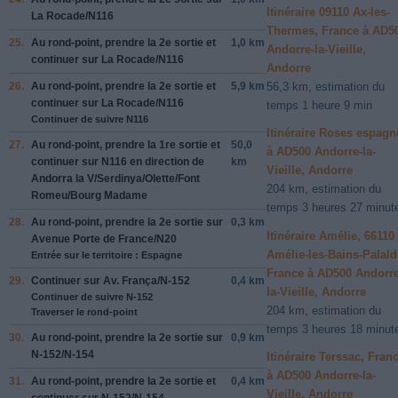
Itinéraire 09110 Ax-les-
La Rocade
/
N116
Thermes, France à AD5
25.
Au rond-point, prendre la
2e
sortie et
1,0 km
Andorre-la-Vieille,
continuer sur
La Rocade
/
N116
Andorre
56,3 km, estimation du
26.
Au rond-point, prendre la
2e
sortie et
5,9 km
continuer sur
La Rocade
/
N116
temps 1 heure 9 min
Continuer de suivre N116
Itinéraire Roses espagn
27.
Au rond-point, prendre la
1re
sortie et
50,0
à AD500 Andorre-la-
continuer sur
N116
en direction de
km
Vieille, Andorre
Andorra la V
/
Serdinya
/
Olette
/
Font
204 km, estimation du
Romeu
/
Bourg Madame
temps 3 heures 27 minut
28.
Au rond-point, prendre la
2e
sortie sur
0,3 km
Itinéraire Amélie, 66110
Avenue Porte de France
/
N20
Amélie-les-Bains-Palald
Entrée sur le territoire : Espagne
France à AD500 Andorre
29.
Continuer sur
Av. França
/
N-152
0,4 km
la-Vieille, Andorre
Continuer de suivre N-152
204 km, estimation du
Traverser le rond-point
temps 3 heures 18 minut
30.
Au rond-point, prendre la
2e
sortie sur
0,9 km
N-152
/
N-154
Itinéraire Terssac, Fran
à AD500 Andorre-la-
31.
Au rond-point, prendre la
2e
sortie et
0,4 km
Vieille, Andorre
continuer sur
N-152
/
N-154