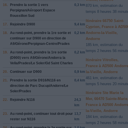
16.
Prendre la sortie
1
vers
0,3 km
870 km, estimation du
Perpignan
/
Aéroport Espace
temps 8 heures 38 minut
Roussillon Sud
Itinéraire 66750 Saint-
17.
Rejoindre
D900
9,4 km
Cyprien, France à AD50
Andorre-la-Vieille,
18.
Au rond-point, prendre la
1re
sortie et
0,2 km
continuer sur
D900
en direction de
Andorre
A9
/
Gérone
/
Perpignan-Centre
/
Prades
185 km, estimation du
temps 2 heures 56 minut
19.
Au rond-point, prendre la
1re
sortie
0,2 km
(
D900
) vers
A9
/
Gérone
/
Andorra la
Itinéraire Vitrolles,
Vella
/
Prades
/
Le Soler
/
Gd Saint Charles
France à AD500 Andorre
la-Vieille, Andorre
20.
Continuer sur
D900
0,9 km
461 km, estimation du
21.
Prendre la sortie
D916
/
N116
en
0,4 km
temps 5 heures 20 minut
direction de
Parc Ducup
/
Andorre
/
Le
Soler
/
Prades
Itinéraire Ste Marie la
Mer, 66470 Sainte-Marie
22.
Rejoindre
N116
24,3
France à AD500 Andorre
km
la-Vieille, Andorre
23.
Au rond-point, continuer tout droit pour
13,7
184 km, estimation du
rester sur
N116
km
temps 2 heures 58 minut
24.
Au rond-point, prendre la
2e
sortie sur
1,0 km