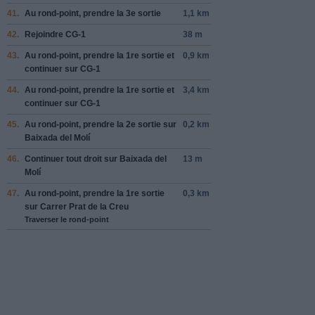
41.
Au rond-point, prendre la
3e
sortie
1,1 km
42.
Rejoindre
CG-1
38 m
43.
Au rond-point, prendre la
1re
sortie et
0,9 km
continuer sur
CG-1
44.
Au rond-point, prendre la
1re
sortie et
3,4 km
continuer sur
CG-1
45.
Au rond-point, prendre la
2e
sortie sur
0,2 km
Baixada del Molí
46.
Continuer tout droit sur
Baixada del
13 m
Molí
47.
Au rond-point, prendre la
1re
sortie
0,3 km
sur
Carrer Prat de la Creu
Traverser le rond-point