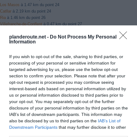
Los Masos
à 1.47 km du point 24
Catllar
à 2.19 km du point 24
Ria
à 1.46 km du point 26
Villefranche-de-Conflent
à 0.47 km du point 27
Corneilla-de-Conflent
à 2.48 km du point 27
planderoute.net -
Do Not Process My Personal
Fuilla
à 2.25 km du point 27
Information
Bourg-Madame
à 0.88 km du point 28
Palau
à 1.96 km du point 28
Caldégas
à 1.87 km du point 28
If you wish to opt-out of the sale, sharing to third parties, or
Palau-de-Cerdagne
à 2.16 km du point 30
processing of your personal or sensitive information for
Latour-de-Carol
à 14.63 km du point 34
targeted advertising by us, please use the below opt-out
section to confirm your selection. Please note that after your
opt-out request is processed you may continue seeing
Facebook Partager cette voie
interest-based ads based on personal information utilized by
us or personal information disclosed to third parties prior to
your opt-out. You may separately opt-out of the further
Itinéraire
disclosure of your personal information by third parties on the
IAB’s list of downstream participants. This information may
also be disclosed by us to third parties on the
IAB’s List of
Downstream Participants
that may further disclose it to other
third parties.