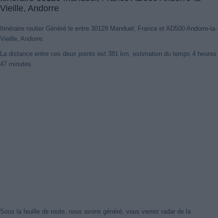
Vieille, Andorre
Itinéraire routier Généré le entre 30129 Manduel, France et AD500 Andorre-la-
Vieille, Andorre.
La distance entre ces deux points est 381 km, estimation du temps 4 heures
47 minutes.
Nouveaux itinéraires trouvés
Notre système a détecté des itinéraires mis à jour entre
30129
Manduel, France
et
AD500 Andorre-la-Vieille, Andorre
mieux
optimisé pour votre voyage en voiture. Cliquez sur le bouton
"Recharger Itinéraires" ou de fermer cet avis. Merci!
Fermer cet avis
Sous la feuille de route, nous avons généré, vous verrez radar de la