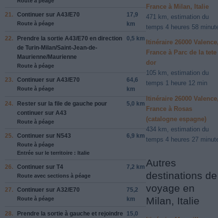
Route à péage
France à Milan, Italie
21.
Continuer sur
A43
/
E70
17,9
471 km, estimation du
Route à péage
km
temps 4 heures 58 minut
22.
Prendre la sortie
A43
/
E70
en direction
0,5 km
Itinéraire 26000 Valence
de
Turin-Milan
/
Saint-Jean-de-
France à Parc de la tete
Maurienne
/
Maurienne
dor
Route à péage
105 km, estimation du
23.
Continuer sur
A43
/
E70
64,6
temps 1 heure 12 min
Route à péage
km
Itinéraire 26000 Valence
24.
Rester sur la file de
gauche
pour
5,0 km
France à Rosas
continuer sur
A43
(catalogne espagne)
Route à péage
434 km, estimation du
25.
Continuer sur
N543
6,9 km
temps 4 heures 27 minut
Route à péage
Entrée sur le territoire : Italie
Autres
26.
Continuer sur
T4
7,2 km
destinations de
Route avec sections à péage
voyage en
27.
Continuer sur
A32
/
E70
75,2
Milan, Italie
Route à péage
km
28.
Prendre la sortie à
gauche
et rejoindre
15,0