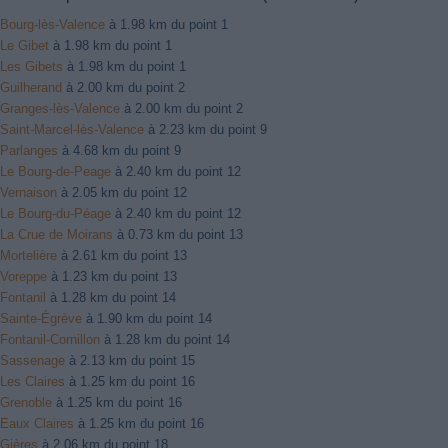
Bourg-lès-Valence
à 1.98 km du point 1
Le Gibet
à 1.98 km du point 1
Les Gibets
à 1.98 km du point 1
Guilherand
à 2.00 km du point 2
Granges-lès-Valence
à 2.00 km du point 2
Saint-Marcel-lès-Valence
à 2.23 km du point 9
Parlanges
à 4.68 km du point 9
Le Bourg-de-Peage
à 2.40 km du point 12
Vernaison
à 2.05 km du point 12
Le Bourg-du-Péage
à 2.40 km du point 12
La Crue de Moirans
à 0.73 km du point 13
Mortelière
à 2.61 km du point 13
Voreppe
à 1.23 km du point 13
Fontanil
à 1.28 km du point 14
Sainte-Égrève
à 1.90 km du point 14
Fontanil-Cornillon
à 1.28 km du point 14
Sassenage
à 2.13 km du point 15
Les Claires
à 1.25 km du point 16
Grenoble
à 1.25 km du point 16
Eaux Claires
à 1.25 km du point 16
Gières
à 2.06 km du point 18