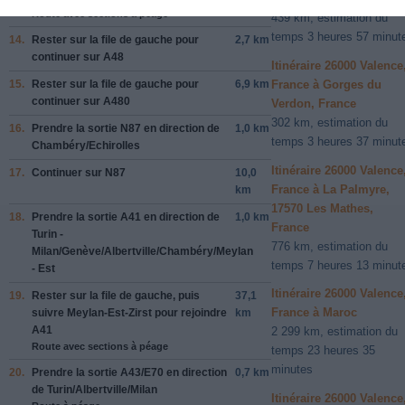
Route avec sections à péage
439 km, estimation du
temps 3 heures 57 minut
14.
Rester sur la file de
gauche
pour
2,7 km
continuer sur
A48
Itinéraire 26000 Valence
15.
Rester sur la file de
gauche
pour
6,9 km
France à Gorges du
continuer sur
A480
Verdon, France
302 km, estimation du
16.
Prendre la sortie
N87
en direction de
1,0 km
temps 3 heures 37 minut
Chambéry
/
Echirolles
Itinéraire 26000 Valence
17.
Continuer sur
N87
10,0
France à La Palmyre,
km
17570 Les Mathes,
18.
Prendre la sortie
A41
en direction de
1,0 km
France
Turin -
776 km, estimation du
Milan
/
Genève
/
Albertville
/
Chambéry
/
Meylan
temps 7 heures 13 minut
- Est
Itinéraire 26000 Valence
19.
Rester sur la file de
gauche
, puis
37,1
France à Maroc
suivre
Meylan-Est-Zirst
pour rejoindre
km
A41
2 299 km, estimation du
Route avec sections à péage
temps 23 heures 35
minutes
20.
Prendre la sortie
A43
/
E70
en direction
0,7 km
de
Turin
/
Albertville
/
Milan
Itinéraire 26000 Valence