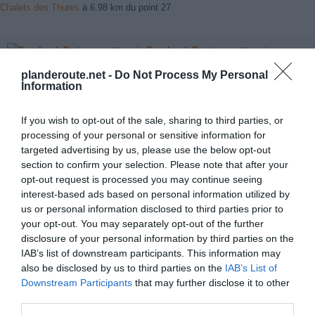
Chalets des Thures
à 6.98 km du point 27
Facebook Partager cette voie
planderoute.net -
Do Not Process My Personal
Information
Itinéraire
If you wish to opt-out of the sale, sharing to third parties, or
processing of your personal or sensitive information for
targeted advertising by us, please use the below opt-out
section to confirm your selection. Please note that after your
471 km (
tiempo estimado
4 heures 58 minutes)
opt-out request is processed you may continue seeing
1.
Prendre la direction
nord-ouest
sur
30 m
interest-based ads based on personal information utilized by
Rue Madier de Montjau
vers
Rue des
us or personal information disclosed to third parties prior to
Étables
your opt-out. You may separately opt-out of the further
2.
Prendre
à droite
sur
Rue Farnerie
0,2 km
disclosure of your personal information by third parties on the
Données cartographiques
IAB’s list of downstream participants. This information may
©2016 GeoBasis-DE/BKG
3.
Prendre
à droite
sur
Rue Balthazar
0,1 km
also be disclosed by us to third parties on the
IAB’s List of
(©2009), Google
Baro
Downstream Participants
that may further disclose it to other
Autres forfaits 
4.
Prendre
à gauche
sur
Avenue du
0,3 km
third parties.
Président Herriot
partir de 26000