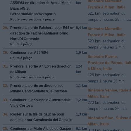
Itinéraire Marseille,
A55
/
E64
en direction de
Aosta
/
Monte
km
France à Milan, Italie
Bianco
/
G.S.
521 km, estimation du
Bernardo
/
Milano
/
Aeroporto
temps 5 heures 29 minut
Route avec sections à péage
29.
Prendre la sortie
Falchera
pour
E64
en
0,4 km
Itinéraire Marseille,
direction de
Falchera
/
Milano
/
Torino
France à Milan, Italie
Nord
/
Di Ceresole
523 km, estimation du
Route à péage
temps 5 heures 2 min
30.
Continuer sur
A55
/
E64
1,0 km
Itinéraire Parme,
Route à péage
Province de Parme, Ital
31.
Prendre la sortie
A4
/
E64
en direction
124
à Milan, Italie
de
Milano
km
128 km, estimation du
Route avec sections à péage
temps 1 heure 23 min
32.
Prendre la sortie en direction de
1,1 km
Itinéraire Venise, Italie 
Milano Centro
/
Milano V. le Certosa
Milan, Italie
33.
Continuer sur
Svincolo Autostradale
1,2 km
273 km, estimation du
Viale Certosa
temps 2 heures 36 min
34.
Rester sur la file de
gauche
pour
1,3 km
Itinéraire Sion, Suisse 
continuer sur
Cavalcavia del Ghisallo
Milan, Italie
35.
Continuer sur
Viale Alcide de Gasperi
0,1 km
318 km, estimation du