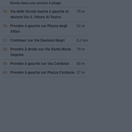
Entrée dans une section à péage
55.
Via delle Orsole
tourne à
gauche
et
70 m
devient
Via S. Vittore Al Teatro
56.
Prendre
à gauche
sur
Piazza degli
52 m
Affari
57.
Continuer sur
Via Gaetano Negri
0,1 km
58.
Prendre
à droite
sur
Via Santa Maria
70 m
Segreta
59.
Prendre
à gauche
sur
Via Cordusio
80 m
60.
Prendre
à gauche
sur
Piazza Cordusio
27 m