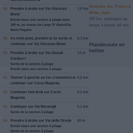
Itinéraire Aix, France à
48.
Prendre
à droite
sur
Via Vincenzo
1,0 km
Milan, Italie
Monti
497 km, estimation du
Entrée dans une section à péage dans
300 m, au niveau de Largo 5º Alpini/Via
temps 4 heures 44 min
Mario Pagano
49.
Au rond-point, prendre la
3e
sortie et
0,3 km
continuer sur
Via Vincenzo Monti
Planderoute en
twitter
50.
Prendre
à droite
sur
Via Giosuè
14 m
Carducci
Sortie de la section à péage
Entrée dans une section à péage
51.
Tourner
à gauche
au 1er croisement et
0,2 km
continuer sur
Corso Magenta
52.
Continuer tout droit sur
Corso
0,2 km
Magenta
53.
Continuer sur
Via Meravigli
0,1 km
Sortie de la section à péage
54.
Prendre
à droite
sur
Via delle Orsole
60 m
Entrée dans une section à péage
Sortie de la section à péage