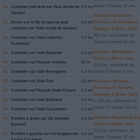
temps 3 heures 33 min
36.
Continuer tout droit sur
Viale Alcide de
0,9 km
Gasperi
Itinéraire Barcelone,
Province de Barcelone,
37.
Rester sur la file de
gauche
pour
0,2 km
continuer sur
Viale Alcide de Gasperi
Espagne à Milan, Italie
981 km, estimation du
38.
Continuer sur
Viale Lodovico
0,7 km
temps 8 heures 53 min
Scarampo
Itinéraire Montpellier,
39.
Continuer sur
Viale Eginardo
0,4 km
France à Milan, Italie
40.
Continuer sur
Piazzale Arduino
80 m
645 km, estimation du
temps 6 heures 8 min
41.
Continuer sur
Viale Berengario
0,3 km
42.
Continuer sur
Viale Ezio
0,2 km
Itinéraire Alicante,
Province d\"Alicante,
43.
Continuer sur
Piazzale Giulio Cesare
0,3 km
Espagne à Milan, Italie
44.
Continuer sur
Viale Belisario
0,1 km
1 508 km, estimation du
temps 13 heures 18 min
45.
Continuer sur
Viale Cassiodoro
0,1 km
Itinéraire Reignier-Esery
46.
Prendre
à droite
sur
Via Gabriele
0,4 km
France à Milan, Italie
Rossetti
315 km, estimation du
47.
Prendre
à gauche
sur
Via Reggimento
0,3 km
temps 3 heures 12 min
Savoia Cavalleria