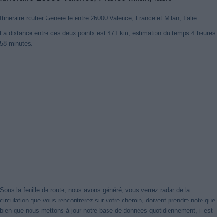
Itinéraire routier Généré le entre 26000 Valence, France et Milan, Italie.
La distance entre ces deux points est 471 km, estimation du temps 4 heures
58 minutes.
Nouveaux itinéraires trouvés
Notre système a détecté des itinéraires mis à jour entre
26000
Valence, France
et
Milan, Italie
mieux optimisé pour votre voyage
en voiture. Cliquez sur le bouton "Recharger Itinéraires" ou de
fermer cet avis. Merci!
Sous la feuille de route, nous avons généré, vous verrez radar de la
circulation que vous rencontrerez sur votre chemin, doivent prendre note que
Fermer cet avis
bien que nous mettons à jour notre base de données quotidiennement, il est