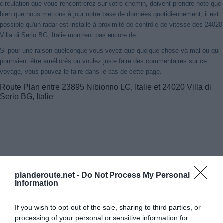
circulation que vous rencontrerez sur votre chemin, doivent prendre note que
bien que nous mettons à jour notre base de données quotidiennement, il est
possible qu'un radar est installé à proximité de contrôle de vitesse des 24020
Villa di Serio BG, Italie montrent pas encore de.
Si pour une raison quelconque vous voyez que quelque chose va mal ou qui
pourraient être améliorés ou voulez juste faire des commentaires sur ce
voyage, vous pouvez le faire dans le bas de cette page.
Route Plan entre 23895 Nibionno LC, Italie et 24020 Villa di
Serio BG, Italie
planderoute.net -
Do Not Process My Personal
Information
If you wish to opt-out of the sale, sharing to third parties, or
processing of your personal or sensitive information for