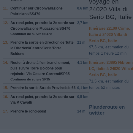
voyage en
24020 Villa di
11.
Continuer sur
Circonvallazione
0,6 km
Paltriniano
/
SS470
Serio BG, Italie
12.
Au rond-point, prendre la
2e
sortie sur
2,7 km
Itinéraire 22100 Côme,
Circonvallazione Mugazzone
/
SS470
Continuer de suivre SS470
Italie à 24020 Villa di
Serio BG, Italie
13.
Prendre la sortie en direction de
Tutte
21 m
97,3 km, estimation du
le Direzioni
/
Centro
/
Gorle
/
Torre
temps 1 heure 12 min
Boldone
Itinéraire 23895 Nibion
14.
Rester à
droite
à l'embranchement,
4,1 km
puis suivre
Torre Boldone
pour
LC, Italie à 24020 Villa d
rejoindre
Via Cesare Correnti
/
SP35
Serio BG, Italie
Continuer de suivre SP35
71,5 km, estimation du
temps 52 minutes
15.
Prendre la sortie
Strada Provinciale 66
0,1 km
16.
Au rond-point, prendre la
2e
sortie sur
0,5 km
Via P. Cavalli
Planderoute en
17.
Prendre le rond-point
14 m
twitter