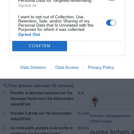
Personal Data for Targeted Advertising.
Opted In
Places à proximité de votre itinéraire (moins de 30)
I want to opt-out of Collection, Use,
Retention, Sale, and/or Sharing of my
Personal Data that Is Unrelated with the
Purposes for which it was collected.
Opted Out
Facebook Partager cette voie
CONFIRM
Itinéraire
Data Deletion
Data Access
Privacy Policy
71,5 km (
tiempo estimado
52 minutes)
1.
Prendre la direction
nord-est
sur
Via
9 m
Giuseppe Parini
vers
Via Alessandro
Volta
/
SP342
2.
Prendre
à droite
sur
Via Alessandro
0,2 km
Données cartographiques
Volta
/
SP342
©2016 Google
3.
Au rond-point, prendre la
4e
sortie et
0,9 km
Autres forfaits 
continuer sur
Via Alessandro