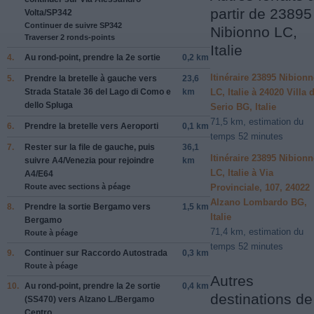
partir de 23895
Volta
/
SP342
Continuer de suivre SP342
Nibionno LC,
Traverser 2 ronds-points
Italie
4.
Au rond-point, prendre la
2e
sortie
0,2 km
Itinéraire 23895 Nibion
5.
Prendre la bretelle à
gauche
vers
23,6
Strada Statale 36 del Lago di Como e
km
LC, Italie à 24020 Villa d
dello Spluga
Serio BG, Italie
71,5 km, estimation du
6.
Prendre la bretelle vers
Aeroporti
0,1 km
temps 52 minutes
7.
Rester sur la file de
gauche
, puis
36,1
Itinéraire 23895 Nibion
suivre
A4
/
Venezia
pour rejoindre
km
LC, Italie à Via
A4
/
E64
Route avec sections à péage
Provinciale, 107, 24022
Alzano Lombardo BG,
8.
Prendre la sortie
Bergamo
vers
1,5 km
Italie
Bergamo
71,4 km, estimation du
Route à péage
temps 52 minutes
9.
Continuer sur
Raccordo Autostrada
0,3 km
Route à péage
Autres
10.
Au rond-point, prendre la
2e
sortie
0,4 km
destinations de
(
SS470
) vers
Alzano L.
/
Bergamo
Centro