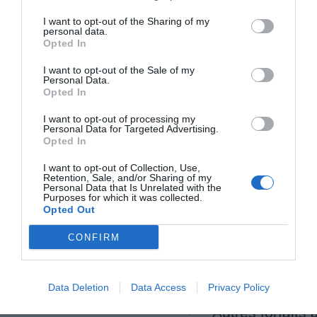
I want to opt-out of the Sharing of my
personal data.
Places à proximité de votre itinéraire (moins de 30)
Opted In
I want to opt-out of the Sale of my
Personal Data.
Facebook Partager cette voie
Opted In
I want to opt-out of processing my
Itinéraire
Personal Data for Targeted Advertising.
Opted In
I want to opt-out of Collection, Use,
Retention, Sale, and/or Sharing of my
Personal Data that Is Unrelated with the
Purposes for which it was collected.
380 km (
tiempo estimado
3 heures 54 minutes)
Opted Out
1.
Prendre la direction
ouest
sur
Viale
47 m
Piemonte
CONFIRM
2.
Au rond-point, prendre la
2e
sortie et
0,3 km
continuer sur
Viale Piemonte
Données cartographiques
Data Deletion
Data Access
Privacy Policy
©2016 Google
3.
Continuer sur
Località Panorama
0,5 km
Autres forfaits 
4.
Continuer sur
Località Soleil
1,0 km