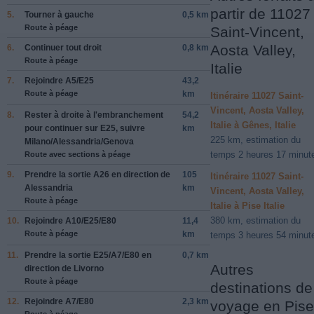
partir de 11027
5.
Tourner à
gauche
0,5 km
Route à péage
Saint-Vincent,
Aosta Valley,
6.
Continuer tout droit
0,8 km
Route à péage
Italie
7.
Rejoindre
A5
/
E25
43,2
Route à péage
km
Itinéraire 11027 Saint-
Vincent, Aosta Valley,
8.
Rester à
droite
à l'embranchement
54,2
Italie à Gênes, Italie
pour continuer sur
E25
, suivre
km
225 km, estimation du
Milano
/
Alessandria
/
Genova
temps 2 heures 17 minut
Route avec sections à péage
9.
Prendre la sortie
A26
en direction de
105
Itinéraire 11027 Saint-
Alessandria
km
Vincent, Aosta Valley,
Route à péage
Italie à Pise Italie
380 km, estimation du
10.
Rejoindre
A10
/
E25
/
E80
11,4
Route à péage
km
temps 3 heures 54 minut
11.
Prendre la sortie
E25
/
A7
/
E80
en
0,7 km
Autres
direction de
Livorno
Route à péage
destinations de
12.
Rejoindre
A7
/
E80
2,3 km
voyage en Pise
Route à péage