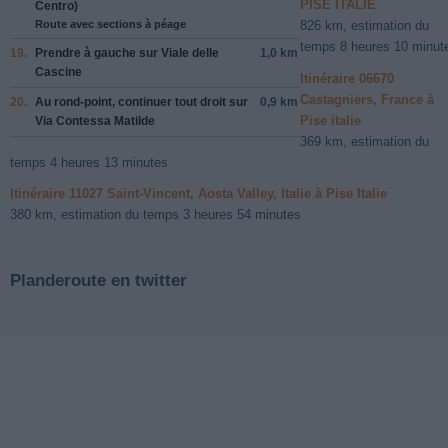
PISE ITALIE
Centro
)
Route avec sections à péage
826 km, estimation du
temps 8 heures 10 minut
19.
Prendre
à gauche
sur
Viale delle
1,0 km
Cascine
Itinéraire 06670
Castagniers, France à
20.
Au rond-point, continuer tout droit sur
0,9 km
Pise italie
Via Contessa Matilde
369 km, estimation du
temps 4 heures 13 minutes
Itinéraire 11027 Saint-Vincent, Aosta Valley, Italie à Pise Italie
380 km, estimation du temps 3 heures 54 minutes
Planderoute en twitter