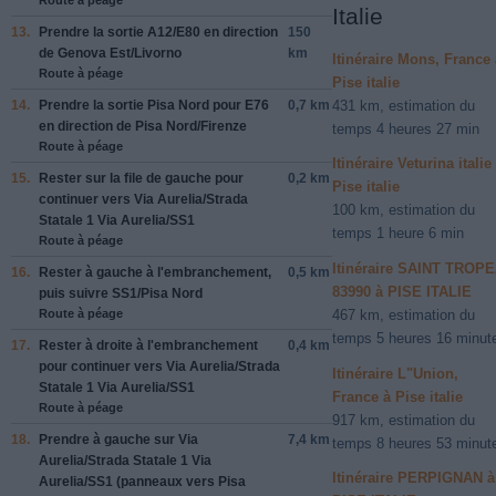
Italie
13.
Prendre la sortie
A12
/
E80
en direction
150
de
Genova Est
/
Livorno
km
Itinéraire Mons, France 
Route à péage
Pise italie
14.
Prendre la sortie
Pisa Nord
pour
E76
0,7 km
431 km, estimation du
en direction de
Pisa Nord
/
Firenze
temps 4 heures 27 min
Route à péage
Itinéraire Veturina italie
15.
Rester sur la file de
gauche
pour
0,2 km
Pise italie
continuer vers
Via Aurelia
/
Strada
100 km, estimation du
Statale 1 Via Aurelia
/
SS1
temps 1 heure 6 min
Route à péage
Itinéraire SAINT TROP
16.
Rester à
gauche
à l'embranchement,
0,5 km
83990 à PISE ITALIE
puis suivre
SS1
/
Pisa Nord
Route à péage
467 km, estimation du
temps 5 heures 16 minut
17.
Rester à
droite
à l'embranchement
0,4 km
pour continuer vers
Via Aurelia
/
Strada
Itinéraire L"Union,
Statale 1 Via Aurelia
/
SS1
France à Pise italie
Route à péage
917 km, estimation du
18.
Prendre
à gauche
sur
Via
7,4 km
temps 8 heures 53 minut
Aurelia
/
Strada Statale 1 Via
Itinéraire PERPIGNAN à
Aurelia
/
SS1
(panneaux vers
Pisa