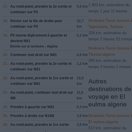
1 903 km, estimation du
17.
Au rond-point, prendre la
2e
sortie et
5,9 km
temps 1 jour 11 heures
continuer sur
P5
Itinéraire Tunis tunisie 
18.
Rester sur la file de
droite
pour
32,7
Tajerouine, Tunisie
continuer sur
P5
km
204 km, estimation du
19.
P5
tourne légèrement à
gauche
et
0,1 km
temps 2 heures 52 minut
devient
N81
Entrée sur le territoire : Algérie
Itinéraire Tunis tunisie 
Tbessa algerie
20.
Continuer tout droit sur
N81
0,8 km
289 km, estimation du
21.
Au rond-point, prendre la
2e
sortie et
1,2 km
temps 4 heures 1 minute
continuer sur
N81
22.
Au rond-point, prendre la
1re
sortie et
18,9
Autres
continuer sur
N81
km
destinations de
23.
Au rond-point, continuer tout droit sur
11,6
voyage en El
W6
km
eulma algerie
24.
Prendre
à gauche
sur
N82
0,3 km
Itinéraire Tunis tunisie 
25.
Prendre
à droite
sur
N16B
3,9 km
El eulma algerie
26.
Au rond-point, prendre la
1re
sortie
4,9 km
513 km, estimation du