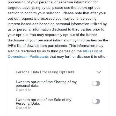
processing of your personal or sensitive information for
targeted advertising by us, please use the below opt-out
section to confirm your selection. Please note that after your
Facebook Partager cette voie
opt-out request is processed you may continue seeing
interest-based ads based on personal information utilized by
Itinéraire
us or personal information disclosed to third parties prior to
your opt-out. You may separately opt-out of the further
disclosure of your personal information by third parties on the
IAB’s list of downstream participants. This information may
also be disclosed by us to third parties on the
IAB’s List of
Downstream Participants
that may further disclose it to other
513 km (
tiempo estimado
7 heures 23 minutes)
third parties.
1.
Prendre la direction
nord
sur
P5
vers
0,3 km
Rue Port Said
Personal Data Processing Opt Outs
2.
Continuer sur
P5
0,3 km
I want to opt-out of the Sharing of my
Données cartographiques
personal data.
3.
Continuer sur
Chedli Kallela
0,4 km
©2016 Google
Opted In
4.
Continuer sur
Avenue Ouled Hafouz
1,4 km
Autres forfaits 
I want to opt-out of the Sale of my
5.
Rester sur la file de
gauche
pour
0,1 km
Personal Data.
partir de Tunis
continuer vers
Boulevard du 9 Avril
Opted In
1938
tunisie