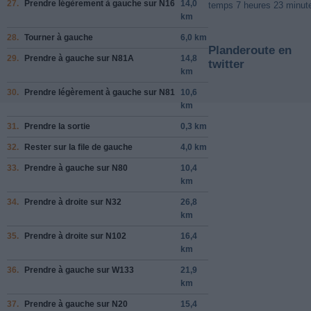
27.
Prendre légèrement
à gauche
sur
N16
14,0
temps 7 heures 23 minut
km
28.
Tourner à
gauche
6,0 km
Planderoute en
29.
Prendre
à gauche
sur
N81A
14,8
twitter
km
30.
Prendre légèrement
à gauche
sur
N81
10,6
km
31.
Prendre la sortie
0,3 km
32.
Rester sur la file de
gauche
4,0 km
33.
Prendre
à gauche
sur
N80
10,4
km
34.
Prendre
à droite
sur
N32
26,8
km
35.
Prendre
à droite
sur
N102
16,4
km
36.
Prendre
à gauche
sur
W133
21,9
km
37.
Prendre
à gauche
sur
N20
15,4