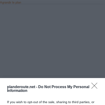
Agrandir le plan
planderoute.net -
Do Not Process My Personal
Vérifiez la météo dans votre voyage
Information
If you wish to opt-out of the sale, sharing to third parties, or
Places à proximité de votre itinéraire (moins de 30)