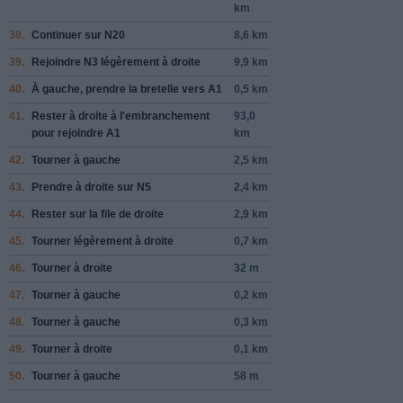
km
38.
Continuer sur
N20
8,6 km
39.
Rejoindre
N3
légèrement à
droite
9,9 km
40.
À
gauche
, prendre la bretelle vers
A1
0,5 km
41.
Rester à
droite
à l'embranchement
93,0
pour rejoindre
A1
km
42.
Tourner à
gauche
2,5 km
43.
Prendre
à droite
sur
N5
2,4 km
44.
Rester sur la file de
droite
2,9 km
45.
Tourner légèrement à
droite
0,7 km
46.
Tourner à
droite
32 m
47.
Tourner à
gauche
0,2 km
48.
Tourner à
gauche
0,3 km
49.
Tourner à
droite
0,1 km
50.
Tourner à
gauche
58 m