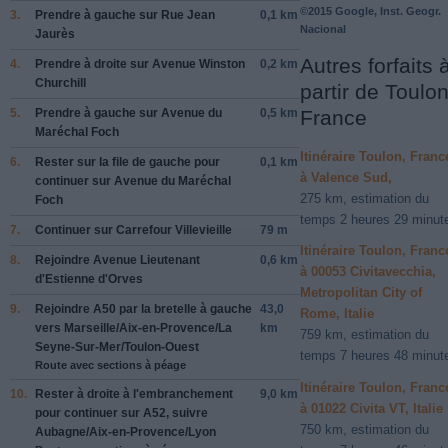
©2015 Google, Inst. Geogr.
3.
Prendre
à gauche
sur
Rue Jean
0,1 km
Nacional
Jaurès
Autres forfaits 
4.
Prendre
à droite
sur
Avenue Winston
0,2 km
Churchill
partir de Toulon
5.
Prendre
à gauche
sur
Avenue du
0,5 km
France
Maréchal Foch
Itinéraire Toulon, Franc
6.
Rester sur la file de
gauche
pour
0,1 km
à Valence Sud,
continuer sur
Avenue du Maréchal
275 km, estimation du
Foch
temps 2 heures 29 minut
7.
Continuer sur
Carrefour Villevieille
79 m
Itinéraire Toulon, Franc
8.
Rejoindre
Avenue Lieutenant
0,6 km
à 00053 Civitavecchia,
d'Estienne d'Orves
Metropolitan City of
9.
Rejoindre
A50
par la bretelle à
gauche
43,0
Rome, Italie
vers
Marseille
/
Aix-en-Provence
/
La
km
759 km, estimation du
Seyne-Sur-Mer
/
Toulon-Ouest
temps 7 heures 48 minut
Route avec sections à péage
Itinéraire Toulon, Franc
10.
Rester à
droite
à l'embranchement
9,0 km
à 01022 Civita VT, Italie
pour continuer sur
A52
, suivre
750 km, estimation du
Aubagne
/
Aix-en-Provence
/
Lyon