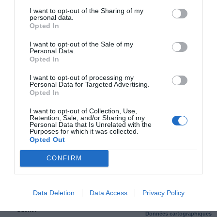
Bascous
à 4.04 km du point 37
I want to opt-out of the Sharing of my
Eauze
à 4.14 km du point 38
personal data.
Réans
à 5.17 km du point 38
Opted In
Cazaubon
à 0.60 km du point 41
Barbotan
à 2.71 km du point 41
I want to opt-out of the Sale of my
Personal Data.
Barbotan-les-Bains
à 2.71 km du point 41
Opted In
I want to opt-out of processing my
Facebook Partager cette voie
Personal Data for Targeted Advertising.
Opted In
Itinéraire
I want to opt-out of Collection, Use,
Retention, Sale, and/or Sharing of my
Personal Data that Is Unrelated with the
Purposes for which it was collected.
Opted Out
CONFIRM
615 km (
tiempo estimado
6 heures 5 minutes)
1.
Prendre la direction
nord-est
sur
Rue
25 m
Dr Carence
vers
Place Fulcran Suchet
Data Deletion
Data Access
Privacy Policy
2.
Prendre
à gauche
sur
Place Fulcran
33 m
Suchet
Données cartographiques