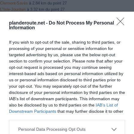
Clermont-Savès
à 2.84 km du point 27
L"Isle-Jourdain
à 3.32 km du point 27
Marestaing
à 3.27 km du point 27
Gimont
à 1.08 km du point 28
planderoute.net -
Do Not Process My Personal
Information
Escorneboeuf
à 3.25 km du point 28
Giscaro
à 2.83 km du point 28
Aubiet
à 4.85 km du point 30
If you wish to opt-out of the sale, sharing to third parties, or
L"Isle-Arné
à 5.08 km du point 31
processing of your personal or sensitive information for
Leboulin
à 2.34 km du point 32
targeted advertising by us, please use the below opt-out
Auch
à 4.62 km du point 32
section to confirm your selection. Please note that after your
Montaut-les-Crénaux
à 4.49 km du point 32
opt-out request is processed you may continue seeing
Duran
à 1.52 km du point 33
interest-based ads based on personal information utilized by
Castin
à 3.26 km du point 33
us or personal information disclosed to third parties prior to
Caillavet
à 3.56 km du point 34
your opt-out. You may separately opt-out of the further
Saint-Jean-Poutge
à 1.01 km du point 34
disclosure of your personal information by third parties on the
Biran
à 4.38 km du point 34
IAB’s list of downstream participants. This information may
Marambat
à 1.64 km du point 35
also be disclosed by us to third parties on the
IAB’s List of
Mourède
à 3.92 km du point 35
Downstream Participants
that may further disclose it to other
Vic-Fezensac
à 1.64 km du point 35
third parties.
Espas
à 4.00 km du point 37
Manciet
à 4.92 km du point 37
Personal Data Processing Opt Outs