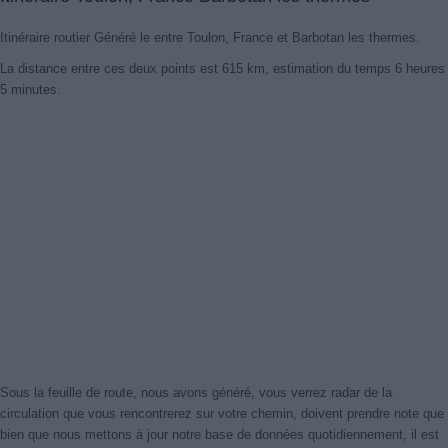
Itinéraire routier Généré le entre Toulon, France et Barbotan les thermes.
La distance entre ces deux points est 615 km, estimation du temps 6 heures
5 minutes.
Nouveaux itinéraires trouvés
Notre système a détecté des itinéraires mis à jour entre
Toulon,
France
et
Barbotan Les Thermes
mieux optimisé pour votre voyage
en voiture. Cliquez sur le bouton "Recharger Itinéraires" ou de
fermer cet avis. Merci!
Sous la feuille de route, nous avons généré, vous verrez radar de la
circulation que vous rencontrerez sur votre chemin, doivent prendre note que
Fermer cet avis
bien que nous mettons à jour notre base de données quotidiennement, il est