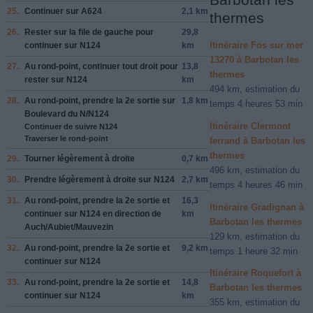
25.
Continuer sur
A624
2,1 km
thermes
26.
Rester sur la file de
gauche
pour
29,8
Itinéraire Fos sur mer
continuer sur
N124
km
13270 à Barbotan les
27.
Au rond-point, continuer tout droit pour
13,8
thermes
rester sur
N124
km
494 km, estimation du
28.
Au rond-point, prendre la
2e
sortie sur
1,8 km
temps 4 heures 53 min
Boulevard du N
/
N124
Itinéraire Clermont
Continuer de suivre N124
Traverser le rond-point
ferrand à Barbotan les
thermes
29.
Tourner légèrement à
droite
0,7 km
496 km, estimation du
30.
Prendre légèrement
à droite
sur
N124
2,7 km
temps 4 heures 46 min
31.
Au rond-point, prendre la
2e
sortie et
16,3
Itinéraire Gradignan à
continuer sur
N124
en direction de
km
Barbotan les thermes
Auch
/
Aubiet
/
Mauvezin
129 km, estimation du
32.
Au rond-point, prendre la
2e
sortie et
9,2 km
temps 1 heure 32 min
continuer sur
N124
Itinéraire Roquefort à
33.
Au rond-point, prendre la
2e
sortie et
14,8
Barbotan les thermes
continuer sur
N124
km
355 km, estimation du