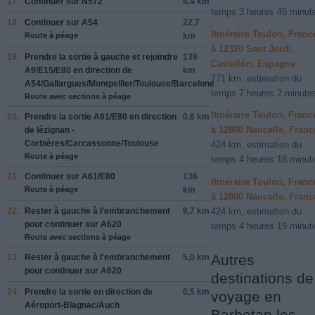
17.
Continuer sur
N572
4,4 km
temps 3 heures 45 minut
18.
Continuer sur
A54
22,7
Itinéraire Toulon, Franc
Route à péage
km
à 12320 Sant Jordi,
19.
Prendre la sortie à
gauche
et rejoindre
139
Castellón, Espagne
A9
/
E15
/
E80
en direction de
km
771 km, estimation du
A54
/
Gallargues
/
Montpellier
/
Toulouse
/
Barcelone
temps 7 heures 2 minute
Route avec sections à péage
Itinéraire Toulon, Franc
20.
Prendre la sortie
A61
/
E80
en direction
0,6 km
à 12800 Naucelle, Franc
de
lézignan -
Corbières
/
Carcassonne
/
Toulouse
424 km, estimation du
Route à péage
temps 4 heures 18 minut
21.
Continuer sur
A61
/
E80
136
Itinéraire Toulon, Franc
Route à péage
km
à 12800 Naucelle, Franc
22.
Rester à
gauche
à l'embranchement
8,7 km
424 km, estimation du
pour continuer sur
A620
temps 4 heures 19 minut
Route avec sections à péage
Autres
23.
Rester à
gauche
à l'embranchement
5,0 km
pour continuer sur
A620
destinations de
24.
Prendre la sortie en direction de
0,5 km
voyage en
Aéroport-Blagnac
/
Auch
Barbotan les