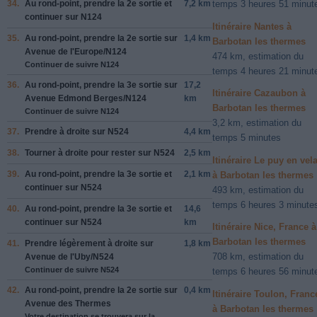
34.
Au rond-point, prendre la
2e
sortie et
7,2 km
temps 3 heures 51 minut
continuer sur
N124
Itinéraire Nantes à
35.
Au rond-point, prendre la
2e
sortie sur
1,4 km
Barbotan les thermes
Avenue de l'Europe
/
N124
474 km, estimation du
Continuer de suivre N124
temps 4 heures 21 minut
36.
Au rond-point, prendre la
3e
sortie sur
17,2
Itinéraire Cazaubon à
Avenue Edmond Berges
/
N124
km
Barbotan les thermes
Continuer de suivre N124
3,2 km, estimation du
37.
Prendre
à droite
sur
N524
4,4 km
temps 5 minutes
38.
Tourner à
droite
pour rester sur
N524
2,5 km
Itinéraire Le puy en vel
39.
Au rond-point, prendre la
3e
sortie et
2,1 km
à Barbotan les thermes
continuer sur
N524
493 km, estimation du
temps 6 heures 3 minute
40.
Au rond-point, prendre la
3e
sortie et
14,6
continuer sur
N524
km
Itinéraire Nice, France à
Barbotan les thermes
41.
Prendre légèrement
à droite
sur
1,8 km
708 km, estimation du
Avenue de l'Uby
/
N524
Continuer de suivre N524
temps 6 heures 56 minut
42.
Au rond-point, prendre la
2e
sortie sur
0,4 km
Itinéraire Toulon, Franc
Avenue des Thermes
à Barbotan les thermes
Votre destination se trouvera sur la