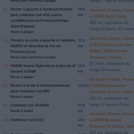
temps 7 heures 46 minut
Route avec sections à péage
11.
Rester à
gauche
à l'embranchement
16,0
Itinéraire Toulon, Franc
pour continuer sur
A52
, suivre
km
à 10040 Turin, Italie
Lyon
/
Nice
/
Aix-en-Provence
/
Fréjus
462 km, estimation du
Saint-Raphaël
temps 4 heures 42 minut
Route à péage
Itinéraire Toulon, Franc
12.
Prendre la sortie à
gauche
et rejoindre
31,0
à 1170 Petite route des
A8
/
E80
en direction de
Aix en
km
Milles, 13290 Aix-en-
Provence
/
Lyon
Provence, France
Route avec sections à péage
87,3 km, estimation du
13.
A8
/
E80
tourne légèrement à
gauche
et
10,6
temps 55 minutes
devient
A7
/
E80
km
Route à péage
Itinéraire Toulon, Franc
à 12064 Alessandria
14.
Rester à
droite
à l'embranchement
1,0 km
pour continuer sur
E80
Province de Coni, Italie
Route à péage
401 km, estimation du
temps 3 heures 53 min
15.
Continuer sur
A54
/
E80
23,9
Route à péage
km
Itinéraire Toulon, Franc
16.
Continuer sur
N113
19,6
à 12084 Mondovì,
km
Province of Cuneo, Itali
357 km, estimation du