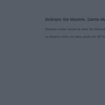
Itinéraire Ste Maxime, Sainte-M
Itinéraire routier Généré le entre Ste Maxim
La distance entre ces deux points est 297 
Notre sys
Gênes, 