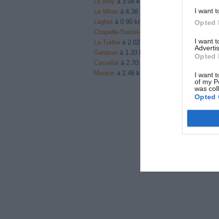
Le Muy
à 3.06 km du point 18
I want t
Le Mitan
à 4.38 km du point 19
Laghet
à 0.90 km du point 21
Opted 
Chapelle-Sainte-Thecle
à 2.69 km du point 
I want 
La Turbie
à 2.02 km du point 21
Advertis
Garavan
à 1.20 km du point 22
Opted 
Castellar
à 2.70 km du point 22
Menton
à 2.46 km du point 22
I want t
of my P
was col
Opted 