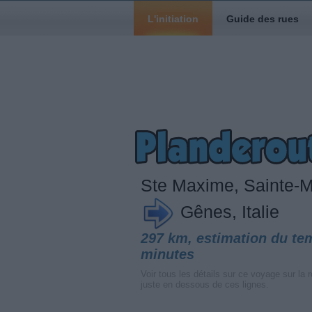
L'initiation
Guide des rues
Ste Maxime, Sainte-
Gênes, Italie
297 km, estimation du te
minutes
Voir tous les détails sur ce voyage sur la r
juste en dessous de ces lignes.