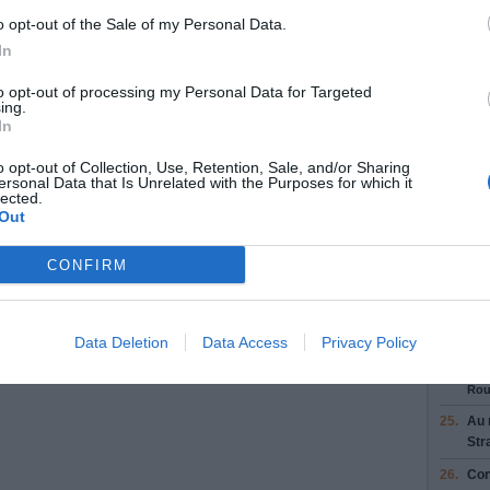
Rou
o opt-out of the Sale of my Personal Data.
20.
Res
In
pui
21
Rap
to opt-out of processing my Personal Data for Targeted
Rou
ing.
In
21.
Res
con
o opt-out of Collection, Use, Retention, Sale, and/or Sharing
Rou
ersonal Data that Is Unrelated with the Purposes for which it
Entr
lected.
Out
22.
Con
Rou
CONFIRM
23.
Pre
Con
Rou
Data Deletion
Data Access
Privacy Policy
24.
Pre
Sop
Rou
25.
Au 
Str
26.
Con