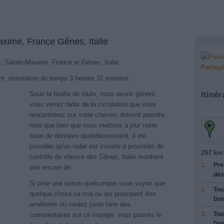
axime, France Gênes, Italie
e, Sainte-Maxime, France et Gênes, Italie.
Partage
km, estimation du temps 3 heures 31 minutes.
Itinér
Sous la feuille de route, nous avons généré,
vous verrez radar de la circulation que vous
rencontrerez sur votre chemin, doivent prendre
note que bien que nous mettons à jour notre
base de données quotidiennement, il est
possible qu'un radar est installé à proximité de
297 km 
contrôle de vitesse des Gênes, Italie montrent
1.
Pre
pas encore de.
des
Si pour une raison quelconque vous voyez que
Nouveaux itinéraires trouvés
2.
Tou
quelque chose va mal ou qui pourraient être
tème a détecté des itinéraires mis à jour entre
Ste Maxime, Sainte-Maxime, 
Dom
améliorés ou voulez juste faire des
Italie
mieux optimisé pour votre voyage en voiture. Cliquez sur le bouton "R
3.
Tou
commentaires sur ce voyage, vous pouvez le
Itinéraires" ou de fermer cet avis. Merci!
Dom