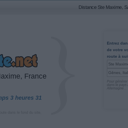
Distance Ste Maxime, Sa
Entrez dans
de votre v
route à sui
Maxime, France
Pour générer l
dans le pays a
Allemagne...
mps 3 heures 31
oute dans le fond du site,