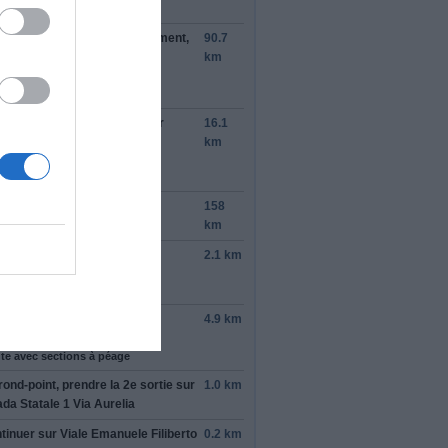
te avec sections à péage
ter à
gauche
à l'embranchement,
90.7
s suivre
A8
/
Fréjus
/
Saint-
km
haël
/
Nice
pour rejoindre
A8
te avec sections à péage
ter sur la file de
gauche
pour
16.1
tinuer sur
A8
km
te avec sections à péage
ée sur le territoire : Italie
tinuer sur
A10
/
E80
158
te avec sections à péage
km
ndre la sortie
A7
/
E25
2.1 km
tinuer de suivre E25
te à péage
ndre légèrement
à droite
sur
4.9 km
raelevata Aldo Moro
te avec sections à péage
rond-point, prendre la
2e
sortie sur
1.0 km
ada Statale 1 Via Aurelia
tinuer sur
Viale Emanuele Filiberto
0.2 km