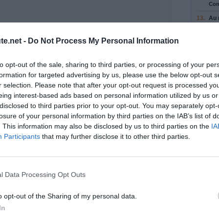
Con
13.
Au 
Ave
Con
te.net -
Do Not Process My Personal Information
Trav
14.
Au 
to opt-out of the sale, sharing to third parties, or processing of your per
Rou
formation for targeted advertising by us, please use the below opt-out s
15.
Au 
r selection. Please note that after your opt-out request is processed y
con
eing interest-based ads based on personal information utilized by us or
 voyage
Tou
disclosed to third parties prior to your opt-out. You may separately opt-
losure of your personal information by third parties on the IAB’s list of
16.
Au 
e (moins de 30)
con
. This information may also be disclosed by us to third parties on the
IA
Tou
Participants
that may further disclose it to other third parties.
17.
Au 
con
 1
Tou
8
l Data Processing Opt Outs
Con
18.
Con
o opt-out of the Sharing of my personal data.
18
19.
Au 
In
D1