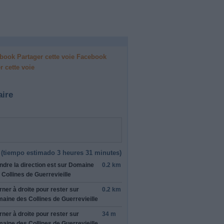
Facebook
r cette voie
aire
(
tiempo estimado
3 heures 31 minutes)
ndre la direction
est
sur
Domaine
0.2 km
 Collines de Guerrevieille
rner à
droite
pour rester sur
0.2 km
France
et
aine des Collines de Guerrevieille
echarger
rner à
droite
pour rester sur
34 m
aine des Collines de Guerrevieille