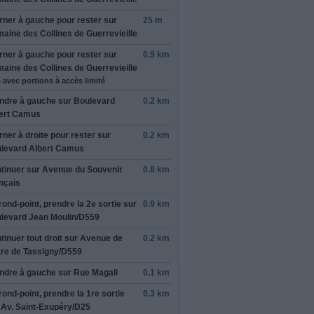
rner à
gauche
pour rester sur
25 m
aine des Collines de Guerrevieille
rner à
gauche
pour rester sur
0.9 km
rmer cet avis
aine des Collines de Guerrevieille
 avec portions à accès limité
ndre
à gauche
sur
Boulevard
0.2 km
ert Camus
rner à
droite
pour rester sur
0.2 km
levard Albert Camus
tinuer sur
Avenue du Souvenir
0.8 km
nçais
rond-point, prendre la
2e
sortie sur
0.9 km
levard Jean Moulin
/
D559
tinuer tout droit sur
Avenue de
0.2 km
tre de Tassigny
/
D559
ndre
à gauche
sur
Rue Magali
0.1 km
rond-point, prendre la
1re
sortie
0.3 km
r
Av. Saint-Exupéry
/
D25