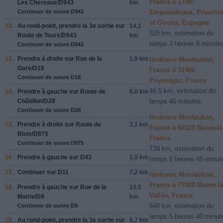
France à 17487
Les Chereaux
/
D943
km
Continuer de suivre D943
Empuriabrava, Provinc
of Girona, Espagne
12.
Au rond-point, prendre la
3e
sortie sur
14,1
325 km, estimation du
Route de Tours
/
D943
km
temps 3 heures 8 minute
Continuer de suivre D943
13.
Prendre
à droite
sur
Rue de la
1,9 km
Itinéraire Montauban,
Gare
/
D18
France à 31480
Continuer de suivre D18
Puysségur, France
46,5 km, estimation du
14.
Prendre
à gauche
sur
Route de
6,0 km
Châtillon
/
D28
temps 46 minutes
Continuer de suivre D28
Itinéraire Montauban,
15.
Prendre
à droite
sur
Route de
3,1 km
France à 60120 Bacouël
Blois
/
D975
France
Continuer de suivre D975
739 km, estimation du
16.
Prendre
à gauche
sur
D43
1,5 km
temps 6 heures 45 minut
17.
Continuer sur
D11
7,2 km
Itinéraire Montauban,
France à 77420 Marne-la
18.
Prendre
à gauche
sur
Rue de la
10,5
Vallée, France
Mairie
/
D9
km
640 km, estimation du
Continuer de suivre D9
temps 5 heures 40 minut
19.
Au rond-point, prendre la
3e
sortie sur
6,7 km