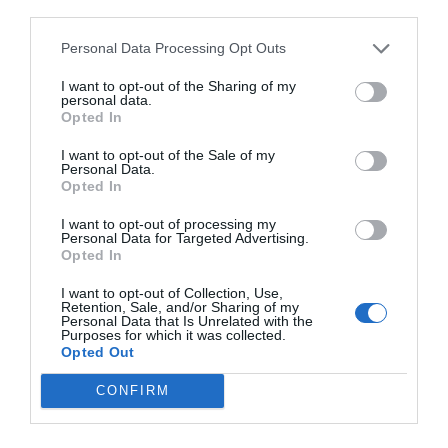
third parties.
La Riche
à 3.12 km du point 31
Personal Data Processing Opt Outs
Facebook Partager cette voie
I want to opt-out of the Sharing of my
personal data.
Opted In
Itinéraire
I want to opt-out of the Sale of my
Personal Data.
Opted In
I want to opt-out of processing my
Personal Data for Targeted Advertising.
477 km (
tiempo estimado
4 heures 44 minutes)
Opted In
1.
Prendre la direction
sud-est
vers
Rue
15 m
Léon Cladel
/
N2020
I want to opt-out of Collection, Use,
Retention, Sale, and/or Sharing of my
2.
Au rond-point, prendre
Rue Léon
0,7 km
Personal Data that Is Unrelated with the
Purposes for which it was collected.
Cladel
/
N2020
Données cartographiques
Opted Out
Continuer de suivre N2020
©2016 Google, Inst. Geogr.
Nacional
3.
Prendre légèrement
à gauche
sur
34 m
CONFIRM
Place de la Libération
/
N2020
Autres forfaits 
4.
Prendre
à gauche
sur
Avenue du 19
1,3 km
partir de