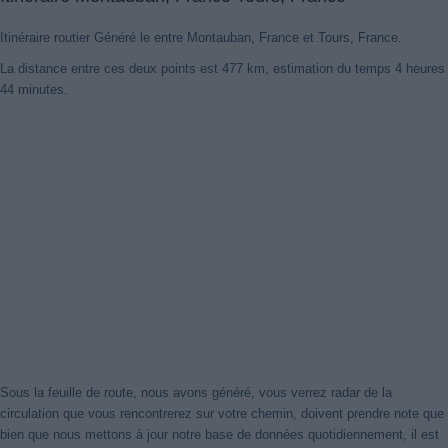
Itinéraire routier Généré le entre Montauban, France et Tours, France.
La distance entre ces deux points est 477 km, estimation du temps 4 heures
44 minutes.
Nouveaux itinéraires trouvés
Notre système a détecté des itinéraires mis à jour entre
Montauban,
France
et
Tours, France
mieux optimisé pour votre voyage en
voiture. Cliquez sur le bouton "Recharger Itinéraires" ou de fermer
cet avis. Merci!
Fermer cet avis
Sous la feuille de route, nous avons généré, vous verrez radar de la
circulation que vous rencontrerez sur votre chemin, doivent prendre note que
bien que nous mettons à jour notre base de données quotidiennement, il est