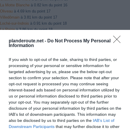
La Motte Blanche
à 0.82 km du point 16
Oliveau
à 4.69 km du point 17
Villedômain
à 3.81 km du point 17
Loché-sur-Indrois
à 0.91 km du point 18
La Rairie
à 3.86 km du point 18
Logny
à 2.46 km du point 19
planderoute.net -
Do Not Process My Personal
Le Pont
à 3.82 km du point 19
Information
Sennevières
à 3.81 km du point 19
La Brossardière
à 2.58 km du point 20
If you wish to opt-out of the sale, sharing to third parties, or
Chédigny
à 3.81 km du point 20
processing of your personal or sensitive information for
Saint-Quentin-sur-Indrois
à 3.26 km du point 20
targeted advertising by us, please use the below opt-out
Sublaines
à 2.29 km du point 21
section to confirm your selection. Please note that after your
Homme
à 4.08 km du point 21
opt-out request is processed you may continue seeing
Le Bois Joubert
à 3.32 km du point 21
interest-based ads based on personal information utilized by
Chambray
à 3.47 km du point 23
us or personal information disclosed to third parties prior to
Veigné
à 3.29 km du point 23
your opt-out. You may separately opt-out of the further
Montbazon
à 2.54 km du point 23
disclosure of your personal information by third parties on the
Sainte-Radegonde-de-Touraine
à 2.25 km du point 24
IAB’s list of downstream participants. This information may
Sainte-Radegonde-en-Touraine
à 2.25 km du point 24
also be disclosed by us to third parties on the
IAB’s List of
Saint-Pierre-des-Corps
à 2.21 km du point 24
Downstream Participants
that may further disclose it to other
Saint-Cyr-sur-Loire
à 2.48 km du point 30