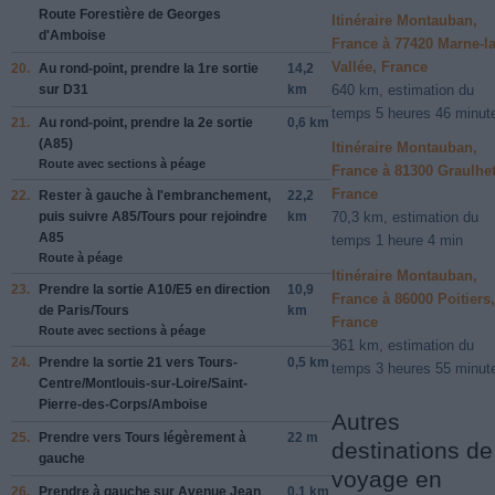
Route Forestière de Georges
Itinéraire Montauban,
d'Amboise
France à 77420 Marne-la
Vallée, France
20.
Au rond-point, prendre la
1re
sortie
14,2
640 km, estimation du
sur
D31
km
temps 5 heures 46 minut
21.
Au rond-point, prendre la
2e
sortie
0,6 km
(
A85
)
Itinéraire Montauban,
Route avec sections à péage
France à 81300 Graulhet
France
22.
Rester à
gauche
à l'embranchement,
22,2
puis suivre
A85
/
Tours
pour rejoindre
km
70,3 km, estimation du
A85
temps 1 heure 4 min
Route à péage
Itinéraire Montauban,
23.
Prendre la sortie
A10
/
E5
en direction
10,9
France à 86000 Poitiers,
de
Paris
/
Tours
km
France
Route avec sections à péage
361 km, estimation du
24.
Prendre la sortie
21
vers
Tours-
0,5 km
temps 3 heures 55 minut
Centre
/
Montlouis-sur-Loire
/
Saint-
Pierre-des-Corps
/
Amboise
Autres
25.
Prendre vers
Tours
légèrement à
22 m
destinations de
gauche
voyage en
26.
Prendre
à gauche
sur
Avenue Jean
0,1 km