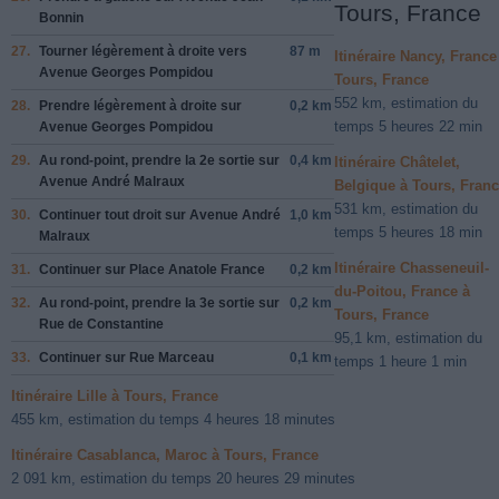
Tours, France
Bonnin
27.
Tourner légèrement à
droite
vers
87 m
Itinéraire Nancy, France
Avenue Georges Pompidou
Tours, France
552 km, estimation du
28.
Prendre légèrement
à droite
sur
0,2 km
temps 5 heures 22 min
Avenue Georges Pompidou
29.
Au rond-point, prendre la
2e
sortie sur
0,4 km
Itinéraire Châtelet,
Avenue André Malraux
Belgique à Tours, Fran
531 km, estimation du
30.
Continuer tout droit sur
Avenue André
1,0 km
temps 5 heures 18 min
Malraux
Itinéraire Chasseneuil-
31.
Continuer sur
Place Anatole France
0,2 km
du-Poitou, France à
32.
Au rond-point, prendre la
3e
sortie sur
0,2 km
Tours, France
Rue de Constantine
95,1 km, estimation du
33.
Continuer sur
Rue Marceau
0,1 km
temps 1 heure 1 min
Itinéraire Lille à Tours, France
455 km, estimation du temps 4 heures 18 minutes
Itinéraire Casablanca, Maroc à Tours, France
2 091 km, estimation du temps 20 heures 29 minutes