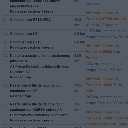
continuer sur
A49/E713
, suivre
km
minutes
Marseille/Valence
Route avec sections à péage
Itinéraire Grenoble,
France à 03760 Ondara,
9.
Continuer sur
E713/N532
10,8
Alicante, Espagne
km
1 079 km, estimation du
10.
Continuer sur
N7
9,4 km
temps 9 heures 34 minut
11.
Continuer sur
E713
0,6 km
Itinéraire Grenoble,
Route avec sections à péage
France à 05000 Gap,
12.
Rester à
gauche
à l'embranchement,
93,5
France
puis suivre
km
124 km, estimation du
A7/Privas/Montélimar/Marseille
pour
temps 1 heure 55 min
rejoindre
A7
Route à péage
Itinéraire Grenoble,
France à 10040 Turin,
13.
Rester sur la file de
gauche
pour
79,5
continuer sur
A7
km
Italie
Route à péage
248 km, estimation du
temps 2 heures 38 minut
14.
Rester sur la file de
gauche
pour
206
continuer sur
A8/E80
, suivre
Aix-
km
Itinéraire Grenoble,
Ouest/Aix-en-Provence/Toulon/Nice
France à 12080 Vicofort
Route avec sections à péage
Province de Coni, Italie