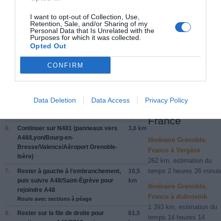
485 km (
tiempo estimado
4 heures 52 minutes)
I want to opt-out of Collection, Use,
1.
Prendre la direction
nord-est
sur
Place
91 m
Retention, Sale, and/or Sharing of my
Victor Hugo
vers
Rue Paul Bert
Personal Data that Is Unrelated with the
Purposes for which it was collected.
2.
Tourner à
gauche
pour rester sur
89 m
Opted Out
Place Victor Hugo
Données cartographiques
©2014 Google
CONFIRM
3.
Continuer sur
Boulevard Édouard Rey
0,4 km
Autres forfaits 
4.
Prendre
à gauche
sur
Quai Créqui/D15
0,1 km
partir de
5.
Prendre
à droite
sur
Pont de la Porte
0,3 km
Data Deletion
Data Access
Privacy Policy
de France/D1075
Grenoble,
Continuer de suivre D1075
France
6.
Continuer sur
N481
(panneaux vers
3,6 km
A48/Lyon/Bourg-en-
Itinéraire Grenoble,
Bresse/Valence/Aéroport Grenoble-
France à Vergèze
Isère
)
262 km, estimation du
temps 2 heures 26 minut
7.
Rester à
gauche
à l'embranchement,
10,5
puis suivre
A48/Saint-Égrève
pour
km
Itinéraire Grenoble,
rejoindre
A48
France à dubrovnik
Route avec sections à péage
1 393 km, estimation du
8.
Rester sur la file de
droite
pour
61,5
temps 14 heures 14