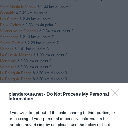
Saint-Martin-le-Vinoux
à 1.44 km du point 1
Grenoble
à 2.49 km du point 1
Les Claires
à 2.49 km du point 1
Eaux Claires
à 2.56 km du point 2
Villeneuve de Grenoble
à 2.54 km du point 2
Sassenage
à 2.13 km du point 7
Sainte-Égrève
à 2.28 km du point 7
Voreppe
à 1.41 km du point 8
La Crue de Moirans
à 1.00 km du point 8
Mortelière
à 2.50 km du point 8
Vernaison
à 2.03 km du point 9
Le Bourg-du-Péage
à 2.36 km du point 9
Le Bourg-de-Peage
à 2.36 km du point 9
Saint-Marcel-lès-Valence
à 1.95 km du point 10
Parlanges
à 4.33 km du point 10
planderoute.net -
Do Not Process My Personal
Bourg-lès-Valence
à 4.11 km du point 10
Information
Le Gibet
à 1.47 km du point 11
Soyons
à 3.55 km du point 11
If you wish to opt-out of the sale, sharing to third parties, or
Les Gibets
à 1.47 km du point 11
processing of your personal or sensitive information for
Piolenc
à 5.79 km du point 13
targeted advertising by us, please use the below opt-out
Caderousse
à 4.70 km du point 13