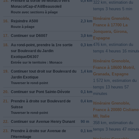
15.
Prendre la sortie
56-Monaco
vers
0,5 km
322 km, estimation du
Monaco/Cap-d'Ail/Beausoleil
temps 3 heures 5 min
Route avec sections à péage
Itinéraire Grenoble,
16.
Rejoindre
A500
2,3 km
France à 17700 La
Route à péage
Jonquera, Girona,
17.
Continuer sur
D6007
3,0 km
Espagne
476 km, estimation du
18.
Au rond-point, prendre la
1re
sortie
0,3 km
sur
Boulevard du Jardin
temps 4 heures 16 minut
Exotique/D6307
Itinéraire Grenoble,
Entrée sur le territoire : Monaco
France à 18600 Motril,
19.
Continuer tout droit sur
Boulevard du
1,4 km
Granada, Espagne
Jardin Exotique
1 572 km, estimation du
Traverser le rond-point
temps 13 heures 57
20.
Continuer sur
Pont Sainte-Dévote
0,1 km
minutes
21.
Prendre
à droite
sur
Boulevard de
0,4 km
Itinéraire Grenoble,
Suisse
France à 20080 Cisliano
Traverser le rond-point
MI, Italie
22.
Continuer sur
Avenue Henry Dunant
90 m
358 km, estimation du
temps 3 heures 47 minut
23.
Prendre
à droite
sur
Avenue de
0,1 km
l'Hermitage