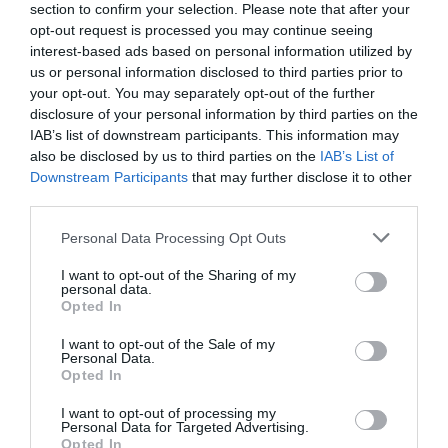
section to confirm your selection. Please note that after your
Orange
à 1.08 km du point 13
opt-out request is processed you may continue seeing
Coudoux
à 2.10 km du point 14
interest-based ads based on personal information utilized by
Coudeux
à 2.10 km du point 14
us or personal information disclosed to third parties prior to
La Pomme de Pin
à 1.49 km du point 14
your opt-out. You may separately opt-out of the further
Chapelle-Sainte-Thecle
à 2.41 km du point 15
disclosure of your personal information by third parties on the
Laghet
à 1.40 km du point 15
IAB’s list of downstream participants. This information may
Sainte-Theole
à 2.41 km du point 15
also be disclosed by us to third parties on the
IAB’s List of
La Turbie
à 2.23 km du point 16
Downstream Participants
that may further disclose it to other
Cap-d"Ail
à 2.03 km du point 17
third parties.
Les Moneghetti
à 1.30 km du point 18
Faussignana
à 1.29 km du point 20
Personal Data Processing Opt Outs
I want to opt-out of the Sharing of my
Facebook Partager cette voie
personal data.
Opted In
Itinéraire
I want to opt-out of the Sale of my
Personal Data.
Opted In
I want to opt-out of processing my
Personal Data for Targeted Advertising.
Opted In