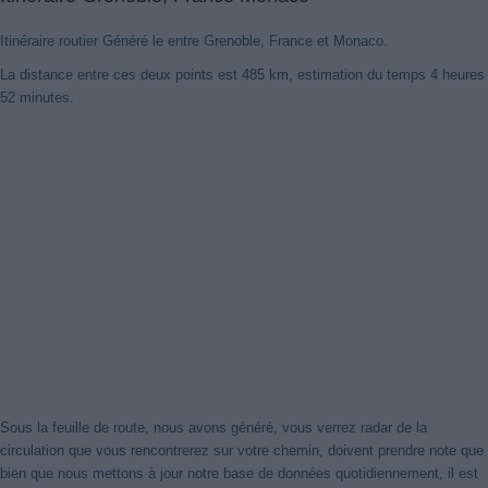
Itinéraire routier Généré le entre Grenoble, France et Monaco.
La distance entre ces deux points est 485 km, estimation du temps 4 heures
52 minutes.
Nouveaux itinéraires trouvés
Notre système a détecté des itinéraires mis à jour entre
Grenoble,
France
et
Monaco
mieux optimisé pour votre voyage en voiture.
Cliquez sur le bouton "Recharger Itinéraires" ou de fermer cet avis.
Merci!
Fermer cet avis
Sous la feuille de route, nous avons généré, vous verrez radar de la
circulation que vous rencontrerez sur votre chemin, doivent prendre note que
bien que nous mettons à jour notre base de données quotidiennement, il est