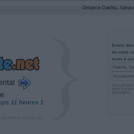
Distance Dakhla, Sahara
Entrez dans
de votre v
route à sui
ental
Pour générer l
dans le pays a
Allemagne...
ie
mps 11 heures 1
oute dans le fond du site,