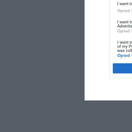
I want t
Opted 
I want 
Advertis
Opted 
I want t
of my P
was col
Opted 