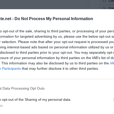
13.
Con
14.
Con
15.
Con
te.net -
Do Not Process My Personal Information
16.
Tou
to opt-out of the sale, sharing to third parties, or processing of your per
17.
Res
formation for targeted advertising by us, please use the below opt-out s
con
r selection. Please note that after your opt-out request is processed y
18.
Con
eing interest-based ads based on personal information utilized by us or
Tra
 voyage
disclosed to third parties prior to your opt-out. You may separately opt-
19.
Tou
losure of your personal information by third parties on the IAB’s list of
Nou
. This information may also be disclosed by us to third parties on the
IA
e (moins de 30)
Participants
that may further disclose it to other third parties.
20.
Tou
Nou
21.
Pre
Nou
l Data Processing Opt Outs
22.
Au 
su
o opt-out of the Sharing of my personal data.
In
23.
Tou
24.
Au 