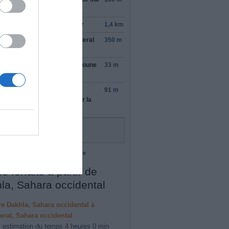
al Abdel Nasser Ave
tinuer sur
Ave Abdel Nasser
1,4 km
ndre à droite sur
Ave du General
350 m
Gaulle
ndre à gauche sur
Rue Hennoune
33 m
d Bouccif
rner à la 1re à droite
91 m
re destination se trouvera sur la
ite
Route inconnue
 cartographiques ©2013 Google
s forfaits à partir de
la, Sahara occidental
ire Dakhla, Sahara occidental à
rat, Sahara occidental
 estimation du temps 4 heures 0 min