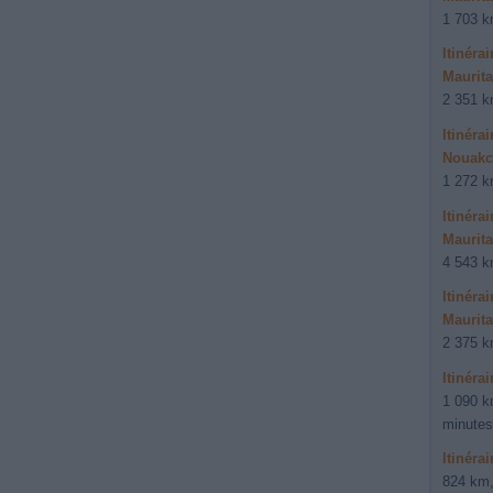
1 703 k
Itinéra
Maurita
2 351 k
Itinéra
Nouakch
1 272 k
Itinéra
Maurita
4 543 k
Itinéra
Maurita
2 375 k
Itinéra
1 090 k
minutes
Itinéra
824 km,