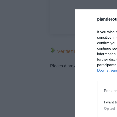
planderou
If you wish 
sensitive in
confirm you
continue se
Vérifiez la météo dans votre
information 
further disc
participants
Places à proximité de votre itinérair
Downstream 
Persona
I want t
Opted 