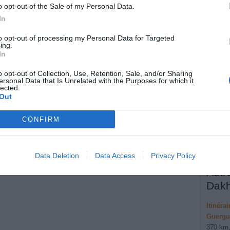
o opt-out of the Sale of my Personal Data.
Gam
In
25.
Con
to opt-out of processing my Personal Data for Targeted
26.
Pre
ing.
de 
In
27.
Pre
o opt-out of Collection, Use, Retention, Sale, and/or Sharing
Oul
ersonal Data that Is Unrelated with the Purposes for which it
lected.
28.
Tou
Out
Vot
dro
CONFIRM
Données
Data Deletion
Data Access
Privacy Policy
Autre
Dakh
Itinéra
Guergue
370 km,