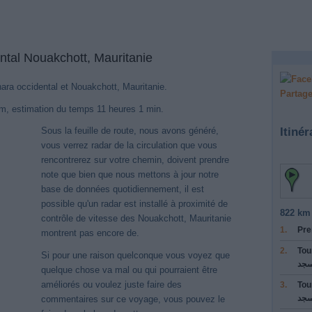
ental Nouakchott, Mauritanie
ahara occidental et Nouakchott, Mauritanie.
Partage
km, estimation du temps 11 heures 1 min.
Itinér
Sous la feuille de route, nous avons généré,
vous verrez radar de la circulation que vous
rencontrerez sur votre chemin, doivent prendre
note que bien que nous mettons à jour notre
base de données quotidiennement, il est
possible qu'un radar est installé à proximité de
822 km 
contrôle de vitesse des Nouakchott, Mauritanie
1.
Pre
montrent pas encore de.
2.
Tou
Si pour une raison quelconque vous voyez que
سجد
quelque chose va mal ou qui pourraient être
améliorés ou voulez juste faire des
3.
Tou
سجد
commentaires sur ce voyage, vous pouvez le