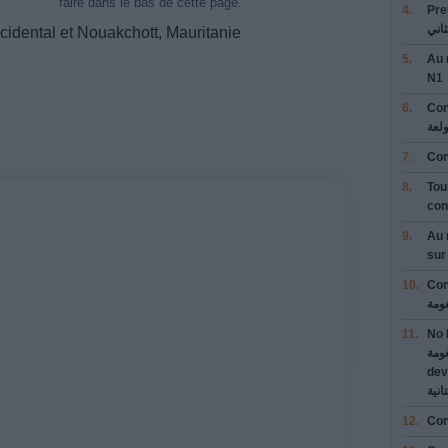
faire dans le bas de cette page.
4.
Pre
اني
idental et Nouakchott, Mauritanie
5.
Au 
N1
6.
Con
لعة
7.
Con
8.
Tou
con
9.
Au 
su
10.
Con
ومة
11.
No 
ومة
dev
انية
12.
Con