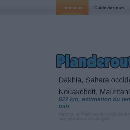
L'initiation
Guide des rues
Dakhla, Sahara occid
Nouakchott, Mauritan
822 km, estimation du te
min
Voir tous les détails sur ce voyage sur la r
juste en dessous de ces lignes.