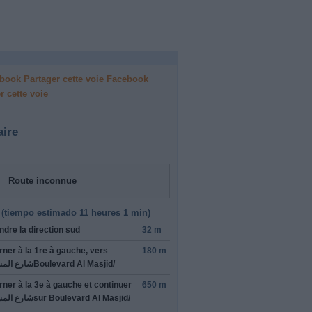
Facebook
r cette voie
aire
Route inconnue
(
tiempo estimado
11 heures 1 min)
ndre la direction
sud
32 m
rner à la 1re à gauche, vers
180 m
شارع الم
Boulevard Al Masjid/​
rner à la 3e à gauche et continuer
650 m
شارع الم
sur
Boulevard Al Masjid/​