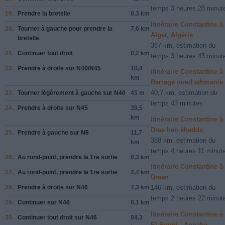
temps 3 heures 28 minut
19.
Prendre la bretelle
0,3 km
Itinéraire Constantine à
20.
Tourner à
gauche
pour prendre la
7,6 km
Alger, Algérie
bretelle
387 km, estimation du
21.
Continuer tout droit
0,2 km
temps 3 heures 43 minut
22.
Prendre
à droite
sur
N40
/
N45
10,4
Itinéraire Constantine à
km
Barrage oued athmania
40,7 km, estimation du
23.
Tourner légèrement à
gauche
sur
N40
45 m
temps 43 minutes
24.
Prendre
à droite
sur
N45
39,5
km
Itinéraire Constantine à
Draa ben khedda
25.
Prendre
à gauche
sur
N8
11,7
388 km, estimation du
km
temps 4 heures 11 minut
26.
Au rond-point, prendre la
1re
sortie
0,3 km
Itinéraire Constantine à
27.
Au rond-point, prendre la
1re
sortie
2,4 km
Drean
28.
Prendre
à droite
sur
N46
7,3 km
146 km, estimation du
temps 2 heures 22 minut
29.
Continuer sur
N46
0,1 km
Itinéraire Constantine à
30.
Continuer tout droit sur
N46
94,3
El Bouni , Annaba,