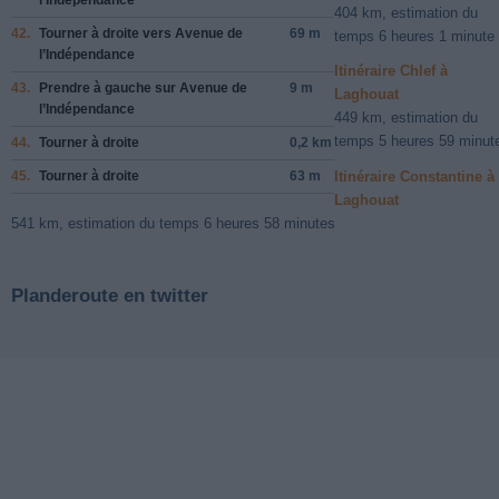
404 km, estimation du
42.
Tourner à
droite
vers
Avenue de
69 m
temps 6 heures 1 minute
l’Indépendance
Itinéraire Chlef à
43.
Prendre
à gauche
sur
Avenue de
9 m
Laghouat
l’Indépendance
449 km, estimation du
temps 5 heures 59 minut
44.
Tourner à
droite
0,2 km
Itinéraire Constantine à
45.
Tourner à
droite
63 m
Laghouat
541 km, estimation du temps 6 heures 58 minutes
Planderoute en twitter