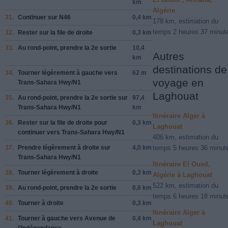
km
Algérie
31.
Continuer sur
N46
0,4 km
178 km, estimation du
temps 2 heures 37 minut
32.
Rester sur la file de
droite
0,3 km
33.
Au rond-point, prendre la
2e
sortie
10,4
Autres
km
destinations de
34.
Tourner légèrement à
gauche
vers
62 m
voyage en
Trans-Sahara Hwy
/
N1
Laghouat
35.
Au rond-point, prendre la
2e
sortie sur
97,4
Trans-Sahara Hwy
/
N1
km
Itinéraire Alger à
36.
Rester sur la file de
droite
pour
0,3 km
Laghouat
continuer vers
Trans-Sahara Hwy
/
N1
406 km, estimation du
37.
Prendre légèrement
à droite
sur
4,0 km
temps 5 heures 36 minut
Trans-Sahara Hwy
/
N1
Itinéraire El Oued,
38.
Tourner légèrement à
droite
0,3 km
Algérie à Laghouat
522 km, estimation du
39.
Au rond-point, prendre la
2e
sortie
0,6 km
temps 6 heures 18 minut
40.
Tourner à
droite
0,3 km
Itinéraire Alger à
41.
Tourner à
gauche
vers
Avenue de
0,4 km
Laghouat
l’Indépendance