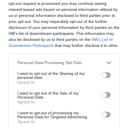
opt-out request is processed you may continue seeing
interest-based ads based on personal information utilized by
us or personal information disclosed to third parties prior to
Facebook Partager cette voie
your opt-out. You may separately opt-out of the further
disclosure of your personal information by third parties on the
Itinéraire
IAB’s list of downstream participants. This information may
also be disclosed by us to third parties on the
IAB’s List of
Downstream Participants
that may further disclose it to other
third parties.
Personal Data Processing Opt Outs
541 km (
tiempo estimado
6 heures 58 minutes)
1.
Prendre la direction
nord
0,1 km
I want to opt-out of the Sharing of my
personal data.
2.
Tourner à
droite
81 m
Opted In
3.
Tourner à
droite
0,7 km
I want to opt-out of the Sale of my
Données cartographiques
Personal Data.
4.
Au rond-point, prendre la
3e
sortie
1,1 km
©2016 Google
Opted In
5.
Rejoindre
N3
54 m
Autres forfaits 
I want to opt-out of processing my
6.
Tourner légèrement à
droite
vers
N5
0,4 km
partir de
Personal Data for Targeted Advertising.
Opted In
Constantine
7.
Continuer tout droit sur
N5
14,4