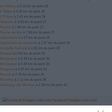
Le Perthus
à 0.23 km du point 26
L"Albère
à 3.49 km du point 26
L"Écluse
à 2.41 km du point 26
Narbonne
à 3.59 km du point 27
Peyriac
à 7.88 km du point 27
Peyriac-de-Mer
à 7.88 km du point 27
Saint-Orens
à 2.57 km du point 29
Saint-Orens-de-Gameville
à 2.57 km du point 29
Auzeville-Tolosane
à 1.93 km du point 29
Rangueil
à 1.81 km du point 30
Montaudron
à 0.49 km du point 30
Montaudran
à 0.49 km du point 30
Rangueuil
à 0.87 km du point 33
Moscou
à 2.35 km du point 34
Bonnefoy
à 2.11 km du point 38
Faubourgs des Minimes
à 2.30 km du point 42
Facebook Partager cette voie