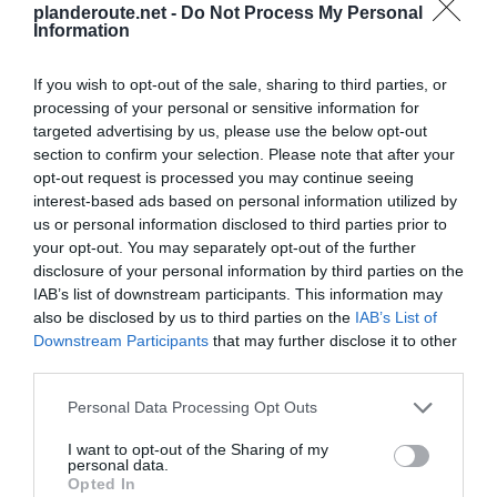
Itinéraire
planderoute.net -
Do Not Process My Personal
Information
If you wish to opt-out of the sale, sharing to third parties, or
processing of your personal or sensitive information for
targeted advertising by us, please use the below opt-out
1 181 km (
tiempo estimado
10 heures 47 minutes)
section to confirm your selection. Please note that after your
1.
Prendre la direction
sud-ouest
sur
16 m
opt-out request is processed you may continue seeing
Calle Reina Regente
/
N-340a
vers
Ctra.
interest-based ads based on personal information utilized by
de Málaga
us or personal information disclosed to third parties prior to
2.
Prendre légèrement
à gauche
sur
40 m
your opt-out. You may separately opt-out of the further
Données cartographiques
Calle Reina Regente
disclosure of your personal information by third parties on the
©2016 Google, Inst. Geogr.
Nacional
IAB’s list of downstream participants. This information may
3.
Prendre
à gauche
sur
Ctra. de
0,3 km
Málaga
/
N-340a
also be disclosed by us to third parties on the
IAB’s List of
Autres forfaits 
Continuer de suivre N-340a
Downstream Participants
that may further disclose it to other
partir de
third parties.
4.
Au rond-point, prendre la
4e
sortie sur
0,5 km
Almería,
Ctra. de Ronda
/
N-340a
Personal Data Processing Opt Outs
Espagne
5.
Au rond-point, prendre la
2e
sortie sur
1,6 km
Autovía del Aeropuerto
/
AL-12
I want to opt-out of the Sharing of my
Itinéraire Almeria,
personal data.
Continuer de suivre AL-12
Espagne à Ancône, Itali
Opted In
Traverser le rond-point