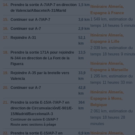
14.
Prendre la sortie
A-7
/
AP-7
en direction
1,5 km
Itinéraire Almería,
de
Valencia
/
Albacete
/
A-31
/
Marid
Espagne à France
1 549 km, estimation du
15.
Continuer sur
A-7
/
AP-7
3,6 km
temps 14 heures 5 minut
16.
Continuer sur
A-7
2,9 km
Itinéraire Almería,
17.
Rejoindre
A-31
52,1
Espagne à Lille
km
2 039 km, estimation du
18.
Prendre la sortie
171A
pour rejoindre
13,5
temps 18 heures 9 minut
N-344
en direction de
La Font de la
km
Itinéraire Almería,
Figuera
Espagne à Marseille
19.
Rejoindre
A-35
par la bretelle vers
33,9
1 295 km, estimation du
Valencia
km
temps 11 heures 33 min
20.
Continuer sur
A-7
42,8
Itinéraire Almería,
km
Espagne à Mons,
21.
Prendre la sortie
E-15
/
A-7
/
AP-7
en
364
Belgique
direction de
Circunvalación
/
E-901
/
E-
km
2 061 km, estimation du
15
/
Madrid
/
Barcelona
/
A-3
temps 18 heures 28
Continuer de suivre E-15/AP-7
minutes
Route avec sections à péage
Itinéraire Almeria,
22.
Prendre la sortie
E-15
/
AP-7
en
0,9 km