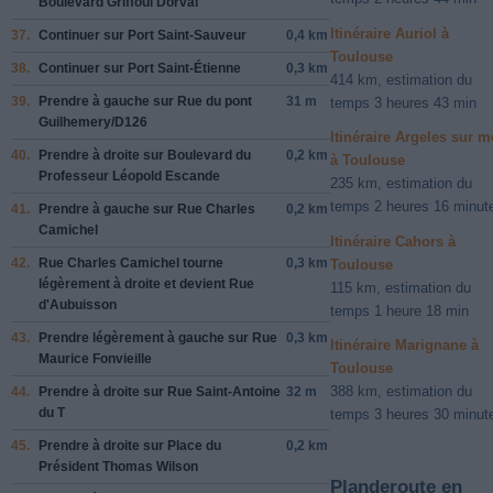
Boulevard Griffoul Dorval
Itinéraire Auriol à
37.
Continuer sur
Port Saint-Sauveur
0,4 km
Toulouse
38.
Continuer sur
Port Saint-Étienne
0,3 km
414 km, estimation du
39.
Prendre
à gauche
sur
Rue du pont
31 m
temps 3 heures 43 min
Guilhemery
/
D126
Itinéraire Argeles sur m
40.
Prendre
à droite
sur
Boulevard du
0,2 km
à Toulouse
Professeur Léopold Escande
235 km, estimation du
temps 2 heures 16 minut
41.
Prendre
à gauche
sur
Rue Charles
0,2 km
Camichel
Itinéraire Cahors à
42.
Rue Charles Camichel
tourne
0,3 km
Toulouse
légèrement
à droite
et devient
Rue
115 km, estimation du
d'Aubuisson
temps 1 heure 18 min
43.
Prendre légèrement
à gauche
sur
Rue
0,3 km
Itinéraire Marignane à
Maurice Fonvieille
Toulouse
388 km, estimation du
44.
Prendre
à droite
sur
Rue Saint-Antoine
32 m
du T
temps 3 heures 30 minut
45.
Prendre
à droite
sur
Place du
0,2 km
Président Thomas Wilson
Planderoute en