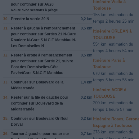
Itinéraire Viella à
pour continuer sur
A620
Toulouse
Route avec sections à péage
155 km, estimation du
30.
Prendre la sortie
20 N
0,2 km
temps 2 heures 25 min
31.
Rester à
gauche
à l'embranchement
0,5 km
Itinéraire ORLEAN à
pour continuer sur
Sorties 21 N-Gare
TOULOUSE
Routiere N-Gare S.N.C.F. Matabiau N-
554 km, estimation du
Les Demoiselles N
temps 4 heures 54 min
32.
Rester à
droite
à l'embranchement
0,5 km
Itinéraire Paris à
pour continuer sur
Sortie 21
, suivre
Toulouse
Pont des Demoiselles
/
Côte
Pavée
/
Gare S.N.C.F. Matabiau
678 km, estimation du
temps 5 heures 58 min
33.
Continuer sur
Boulevard de la
1,4 km
Méditerranée
Itinéraire AGDE à
TOULOUSE
34.
Rester sur la file de
gauche
pour
0,2 km
200 km, estimation du
continuer sur
Boulevard de la
temps 1 heure 57 min
Méditerranée
35.
Continuer sur
Boulevard Griffoul
0,2 km
Itinéraire Roses, Gérone
Dorval
Espagne à Toulouse
278 km, estimation du
36.
Tourner à
gauche
pour rester sur
0,7 km
temps 2 heures 44 min