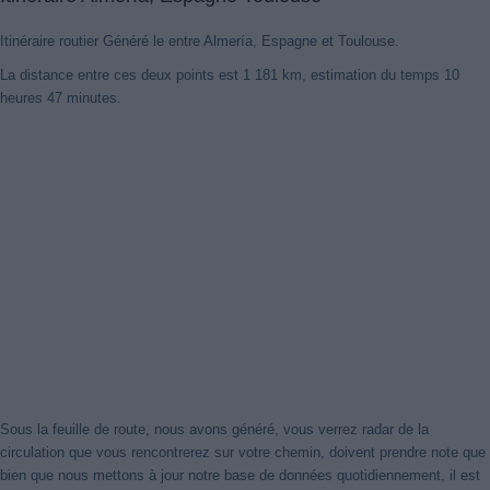
Itinéraire routier Généré le entre Almería, Espagne et Toulouse.
La distance entre ces deux points est 1 181 km, estimation du temps 10
heures 47 minutes.
Nouveaux itinéraires trouvés
Notre système a détecté des itinéraires mis à jour entre
Almería,
Espagne
et
Toulouse
mieux optimisé pour votre voyage en voiture.
Cliquez sur le bouton "Recharger Itinéraires" ou de fermer cet avis.
Merci!
Fermer cet avis
Sous la feuille de route, nous avons généré, vous verrez radar de la
circulation que vous rencontrerez sur votre chemin, doivent prendre note que
bien que nous mettons à jour notre base de données quotidiennement, il est